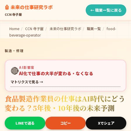
🤖 未来の仕事研究ラボ
← 職業一覧に戻る
CCN 寺子屋
Home
/
CCN 寺子屋
/
未来の仕事研究ラボ
/
職業一覧
/
food-
beverage-operator
製造・修理
🔴
AI影響度
AI化で仕事の大半が変わる・なくなる
マトリクスで見る →
食品製造作業員の仕事はAI時代にどう
変わる？5年後・10年後の未来予測
LINEで送る
コピー
Xでシェア