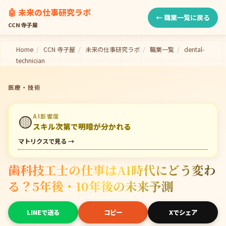
🤖 未来の仕事研究ラボ
← 職業一覧に戻る
CCN 寺子屋
Home
/
CCN 寺子屋
/
未来の仕事研究ラボ
/
職業一覧
/
dental-
technician
医療・技術
🟡
AI影響度
スキル次第で明暗が分かれる
マトリクスで見る →
歯科技工士の仕事はAI時代にどう変わ
る？5年後・10年後の未来予測
LINEで送る
コピー
Xでシェア