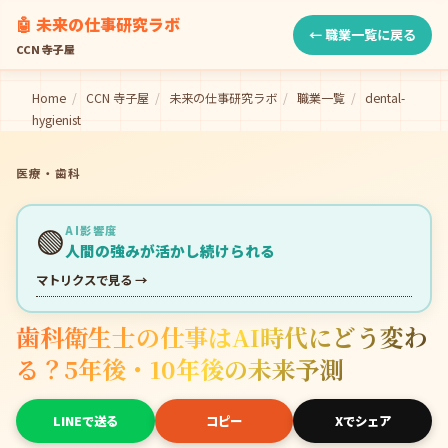
🤖 未来の仕事研究ラボ
← 職業一覧に戻る
CCN 寺子屋
Home
/
CCN 寺子屋
/
未来の仕事研究ラボ
/
職業一覧
/
dental-
hygienist
医療・歯科
🟢
AI影響度
人間の強みが活かし続けられる
マトリクスで見る →
歯科衛生士の仕事はAI時代にどう変わ
る？5年後・10年後の未来予測
LINEで送る
コピー
Xでシェア