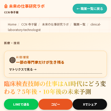
🤖 未来の仕事研究ラボ
← 職業一覧に戻る
CCN 寺子屋
Home
/
CCN 寺子屋
/
未来の仕事研究ラボ
/
職業一覧
/
clinical-
laboratory-technologist
医療・技術
🟠
AI影響度
一部の専門家だけが生き残る
マトリクスで見る →
臨床検査技師の仕事はAI時代にどう変
わる？5年後・10年後の未来予測
LINEで送る
コピー
Xでシェア