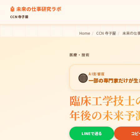
🤖 未来の仕事研究ラボ
CCN 寺子屋
Home
/
CCN 寺子屋
/
未来の仕
医療・技術
🟠
AI影響度
一部の専門家だけが生
臨床工学技士の
年後の未来予
LINEで送る
コピ