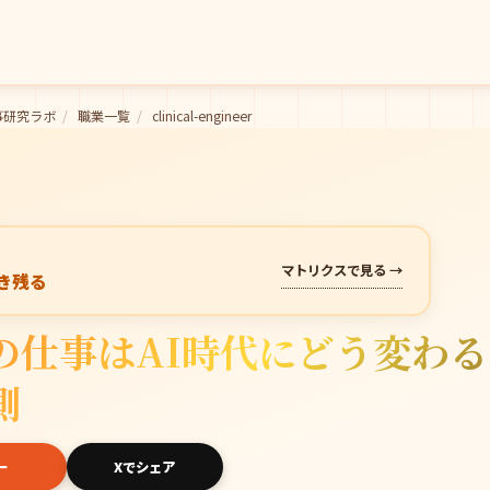
事研究ラボ
/
職業一覧
/
clinical-engineer
マトリクスで見る →
き残る
仕事はAI時代にどう変わる
測
ー
Xでシェア