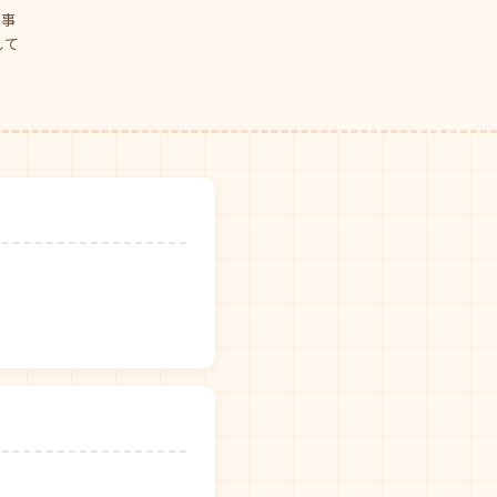
仕事
して