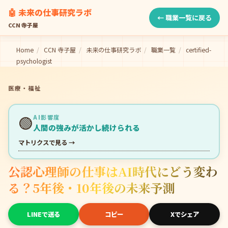
🤖 未来の仕事研究ラボ
← 職業一覧に戻る
CCN 寺子屋
Home
/
CCN 寺子屋
/
未来の仕事研究ラボ
/
職業一覧
/
certified-
psychologist
医療・福祉
🟢
AI影響度
人間の強みが活かし続けられる
マトリクスで見る →
公認心理師の仕事はAI時代にどう変わ
る？5年後・10年後の未来予測
LINEで送る
コピー
Xでシェア