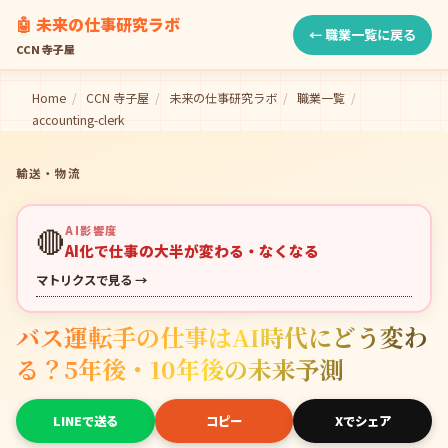
🤖 未来の仕事研究ラボ
← 職業一覧に戻る
CCN 寺子屋
Home
/
CCN 寺子屋
/
未来の仕事研究ラボ
/
職業一覧
/
accounting-clerk
輸送・物流
🔴
AI影響度
AI化で仕事の大半が変わる・なくなる
マトリクスで見る →
バス運転手の仕事はAI時代にどう変わ
る？5年後・10年後の未来予測
LINEで送る
コピー
Xでシェア