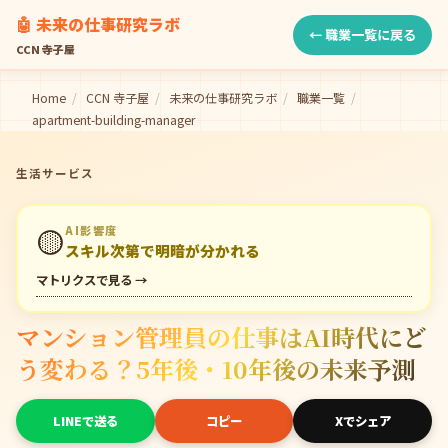
🤖 未来の仕事研究ラボ
← 職業一覧に戻る
CCN 寺子屋
Home
/
CCN 寺子屋
/
未来の仕事研究ラボ
/
職業一覧
/
apartment-building-manager
生活サービス
🟡
AI影響度
スキル次第で明暗が分かれる
マトリクスで見る →
マンション管理員の仕事はAI時代にど
う変わる？5年後・10年後の未来予測
LINEで送る
コピー
Xでシェア