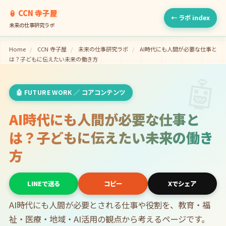
🏮 CCN 寺子屋
← ラボ index
未来の仕事研究ラボ
Home
/
CCN 寺子屋
/
未来の仕事研究ラボ
/
AI時代にも人間が必要な仕事と
は？子どもに伝えたい未来の働き方
🤖
🤖 FUTURE WORK ／ コアコンテンツ
AI時代にも人間が必要な仕事と
は？子どもに伝えたい未来の働き
方
LINEで送る
コピー
Xでシェア
AI時代にも人間が必要とされる仕事や役割を、教育・福
祉・医療・地域・AI活用の観点から考えるページです。