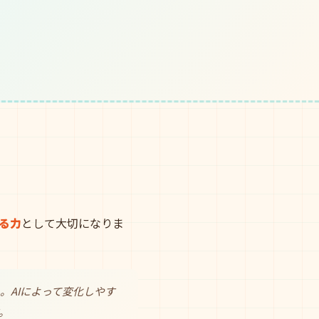
る力
として大切になりま
。AIによって変化しやす
。