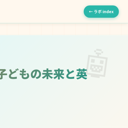
← ラボ index
🤖
子どもの未来と英