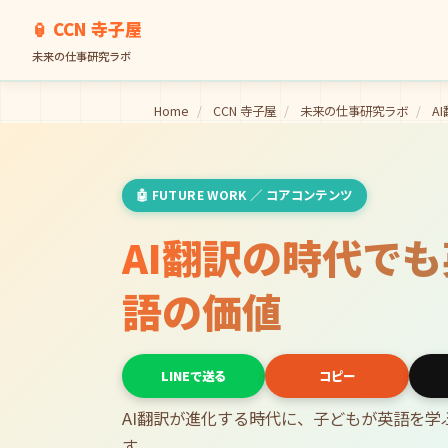
🏮 CCN 寺子屋
未来の仕事研究ラボ
Home
/
CCN 寺子屋
/
未来の仕事研究ラボ
/
A
🤖 FUTURE WORK ／ コアコンテンツ
AI翻訳の時代で
語の価値
LINEで送る
コピー
AI翻訳が進化する時代に、子どもが英語を
す。