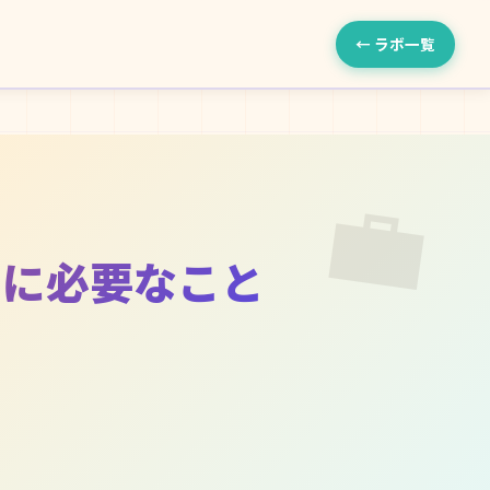
← ラボ一覧
💼
めに必要なこと