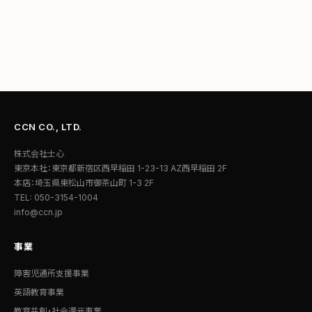
CCN CO., LTD.
株式会社士心
東京本社：東京都新宿区西早稲田 1-23-13 AZ西早稲田 2F
本店：埼玉県東松山市御茶山町 1-3 2F
TEL: 050-3154-1004
info@ccn.jp
事業
障害児通所支援事業
英語教育事業
教育共創・社会還元事業