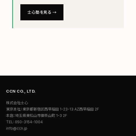
士心塾を見る →
CCN CO., LTD.
株式会社士心
東京本社：東京都新宿区西早稲田 1-23-13 AZ西早稲田 2F
本店：埼玉県東松山市御茶山町 1-3 2F
TEL: 050-3154-1004
info@ccn.jp