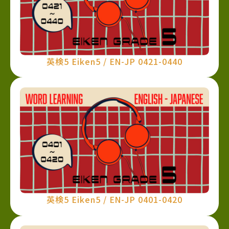
英検5 Eiken5 / EN-JP 0421-0440
英検5 Eiken5 / EN-JP 0401-0420