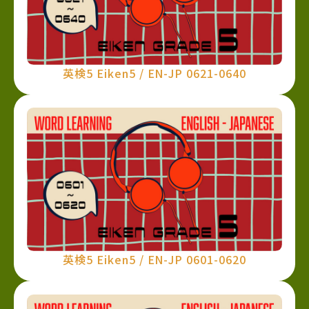
英検5 Eiken5 / EN-JP 0621-0640
英検5 Eiken5 / EN-JP 0601-0620