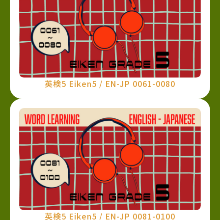
英検5 Eiken5 / EN-JP 0061-0080
英検5 Eiken5 / EN-JP 0081-0100