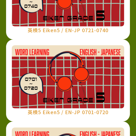
英検5 Eiken5 / EN-JP 0721-0740
英検5 Eiken5 / EN-JP 0701-0720