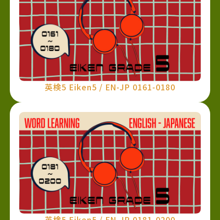
英検5 Eiken5 / EN-JP 0161-0180
英検5 Eiken5 / EN-JP 0181-0200