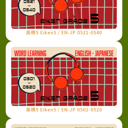
英検5 Eiken5 / EN-JP 0521-0540
英検5 Eiken5 / EN-JP 0501-0520