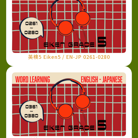
英検5 Eiken5 / EN-JP 0261-0280