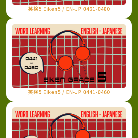
英検5 Eiken5 / EN-JP 0461-0480
英検5 Eiken5 / EN-JP 0441-0460