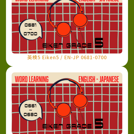
英検5 Eiken5 / EN-JP 0681-0700