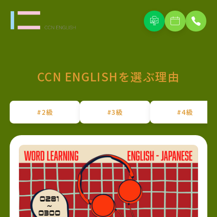
CCN ENGLISHを選ぶ理由
#2級
#3級
#4級