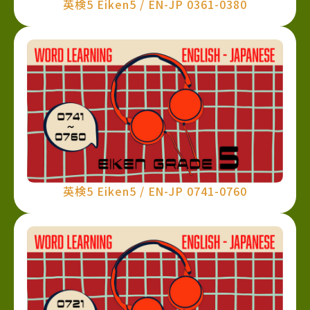
英検5 Eiken5 / EN-JP 0361-0380
英検5 Eiken5 / EN-JP 0741-0760