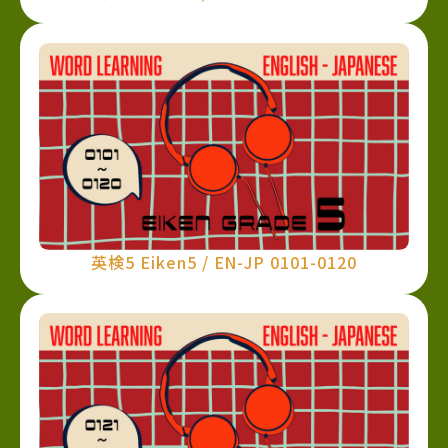
英検5 Eiken5 / EN-JP 0101-0120