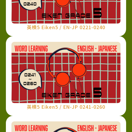
英検5 Eiken5 / EN-JP 0221-0240
英検5 Eiken5 / EN-JP 0241-0260