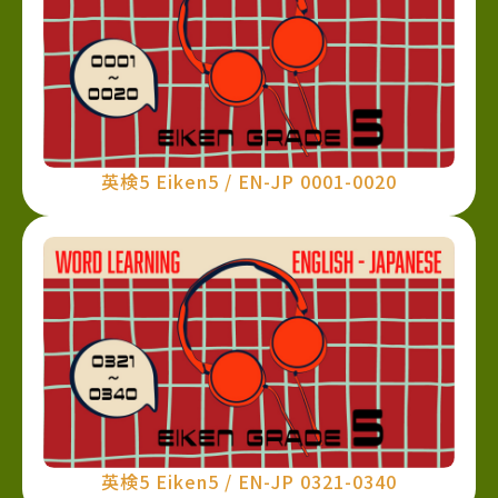
英検5 Eiken5 / EN-JP 0001-0020
英検5 Eiken5 / EN-JP 0321-0340