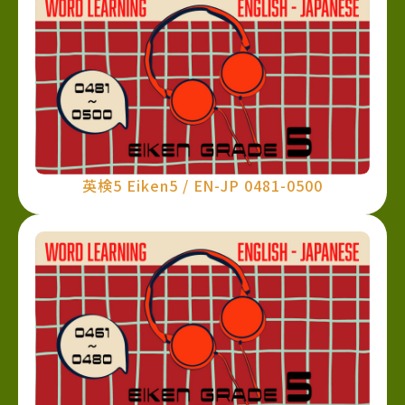
英検5 Eiken5 / EN-JP 0481-0500