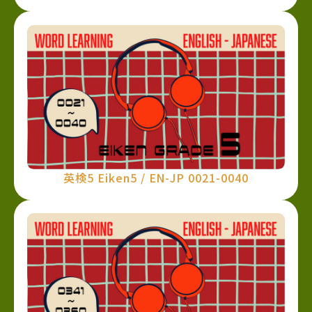
英検5 Eiken5 / EN-JP 0021-0040