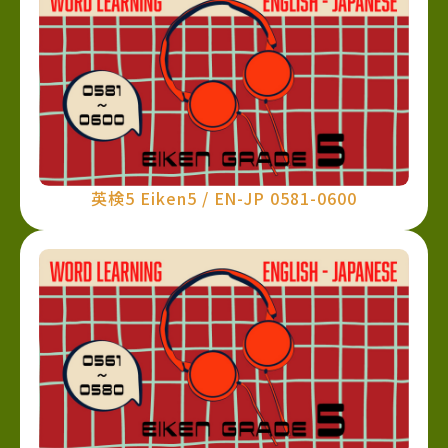
英検5 Eiken5 / EN-JP 0581-0600