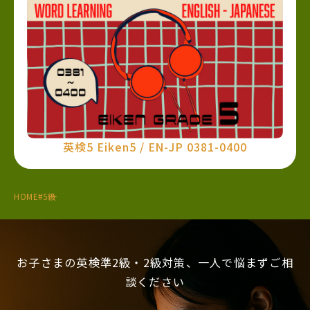
英検5 Eiken5 / EN-JP 0381-0400
HOME
#5級
お子さまの英検準2級・2級対策、一人で悩まずご相
談ください