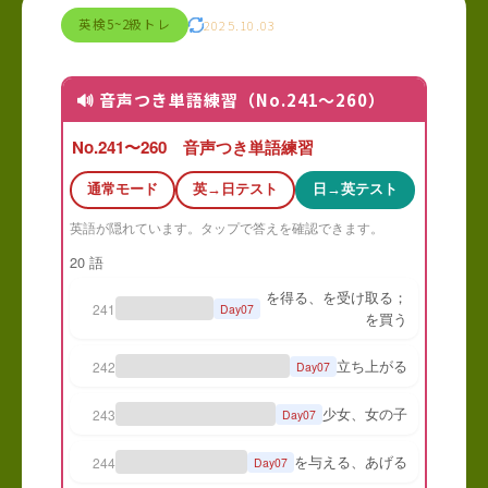
英検5~2級トレ
2025.10.03
🔊 音声つき単語練習（No.241〜260）