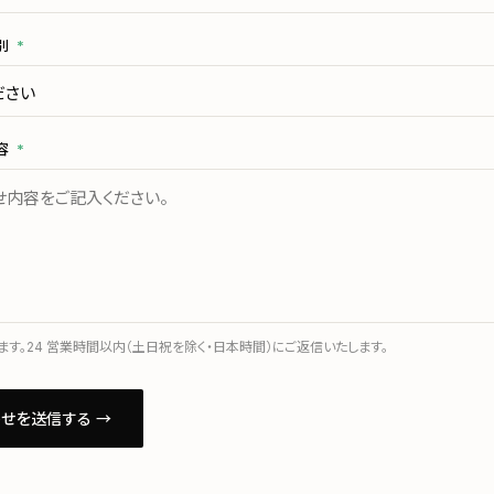
別
*
容
*
す。24 営業時間以内（土日祝を除く・日本時間）にご返信いたします。
せを送信する →