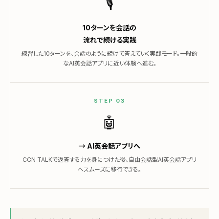
🎙
10ターンを会話の
流れで続ける実践
練習した10ターンを、会話のように続けて答えていく実践モード。一般的
なAI英会話アプリに近い体験へ進む。
STEP 03
🤖
→ AI英会話アプリへ
CCN TALKで返答する力を身につけた後、自由会話型AI英会話アプリ
へスムーズに移行できる。