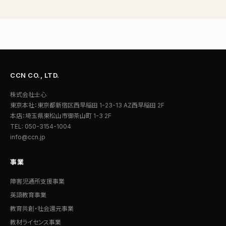
CCN CO., LTD.
株式会社士心
東京本社：東京都新宿区西早稲田 1-23-13 AZ西早稲田 2F
本店：埼玉県東松山市御茶山町 1-3 2F
TEL: 050-3154-1004
info@ccn.jp
事業
障害児通所支援事業
英語教育事業
教育共創・社会還元事業
教材ライセンス事業