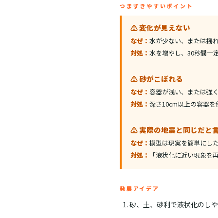
つまずきやすいポイント
⚠️ 変化が見えない
なぜ：
水が少ない、または揺
対処：
水を増やし、30秒間一
⚠️ 砂がこぼれる
なぜ：
容器が浅い、または強
対処：
深さ10cm以上の容器
⚠️ 実際の地震と同じだと
なぜ：
模型は現実を簡単にし
対処：
「液状化に近い現象を
発展アイデア
砂、土、砂利で液状化のしや