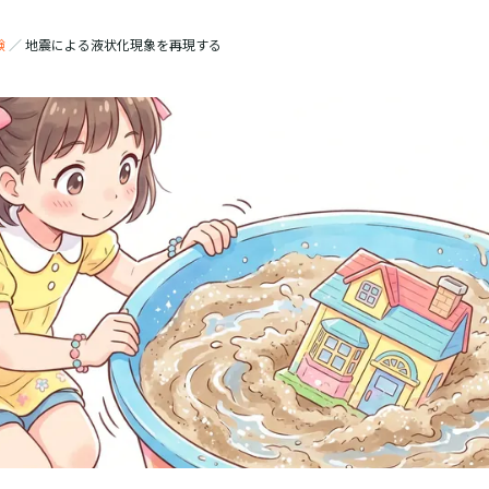
験
／
地震による液状化現象を再現する