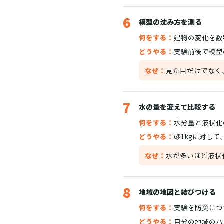
6
模型の沈み方を測る
何をする：
建物の変化を数
どうやる：
実験前後で模型
なぜ：
見た目だけでなく
7
水の量を変えて比較する
何をする：
水分量と液状化
どうやる：
砂1kgに対して
なぜ：
水が多いほど液状
8
地域の地図と結びつける
何をする：
実験を防災につ
どうやる：
自分の地域のハ