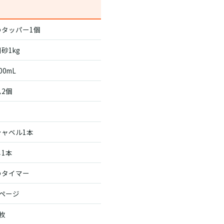
のタッパー1個
砂1kg
00mL
2個
シャベル1本
1本
のタイマー
ページ
枚