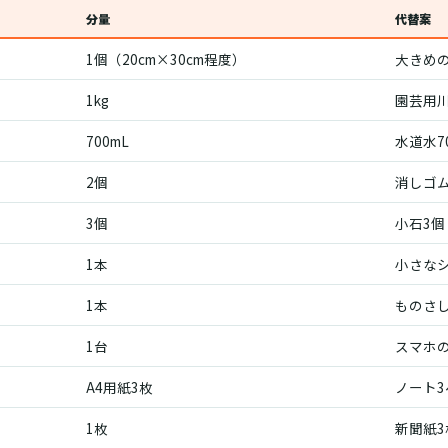
分量
代替案
1個（20cm×30cm程度）
大きめ
1kg
園芸用川
700mL
水道水7
2個
消しゴム
3個
小石3個
1本
小さな
1本
ものさし
1台
スマホ
A4用紙3枚
ノート3
1枚
新聞紙3