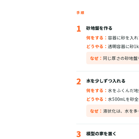
手順
1
砂地盤を作る
何をする：
容器に砂を入れ
どうやる：
透明容器に砂1
なぜ：
同じ厚さの砂地盤
2
水を少しずつ入れる
何をする：
水をふくんだ地
どうやる：
水500mLを
なぜ：
液状化は、水を多
3
模型の家を置く