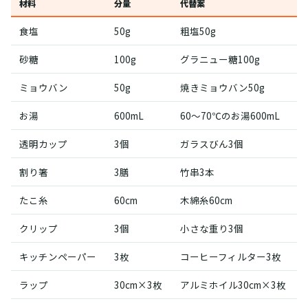
材料
分量
代替案
食塩
50g
粗塩50g
砂糖
100g
グラニュー糖100g
ミョウバン
50g
焼きミョウバン50g
お湯
600mL
60〜70℃のお湯600mL
透明カップ
3個
ガラスびん3個
割り箸
3膳
竹串3本
たこ糸
60cm
木綿糸60cm
クリップ
3個
小さな重り3個
キッチンペーパー
3枚
コーヒーフィルター3枚
ラップ
30cm×3枚
アルミホイル30cm×3枚