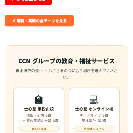
🔬 理科・実験の全テーマを見る
CCN グループの教育・福祉サービス
自由研究の先へ — お子さまの今に合う場所を選んでくださ
い。
🏫
💻
士心塾 東松山校
士心塾 オンライン校
通塾・対面指導
先生がライブ指導
小〜高の英語＆学習指導
英検準2〜準1級
東松山近隣
全国オンライン