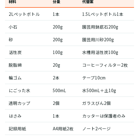
材料
分量
代替案
2Lペットボトル
1本
1.5Lペットボトル1本
小石
200g
園芸用鉢底石200g
砂
200g
園芸用川砂200g
活性炭
100g
水槽用活性炭100g
脱脂綿
20g
コーヒーフィルター2枚
輪ゴム
2本
テープ10cm
にごった水
500mL
水500mL＋土10g
透明カップ
2個
ガラスびん2個
はさみ
1本
カッターは保護者のみ
記録用紙
A4用紙2枚
ノート2ページ