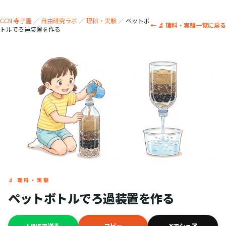
CCN 寺子屋
／
自由研究ラボ
／
理科・実験
／
ペットボ
← 🔬 理科・実験一覧に戻る
トルでろ過装置を作る
🔬 理科・実験
ペットボトルでろ過装置を作る
LINEで送る
コピー
Xでシェア