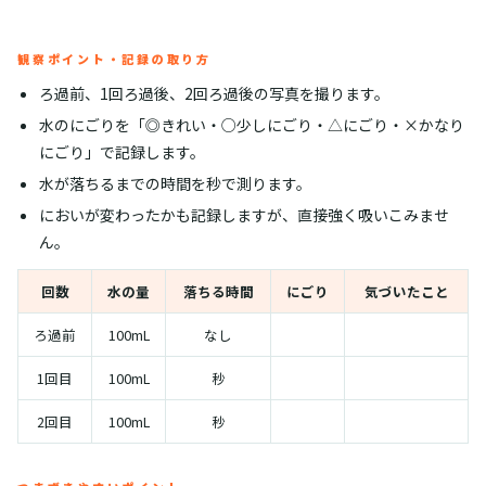
観察ポイント・記録の取り方
ろ過前、1回ろ過後、2回ろ過後の写真を撮ります。
水のにごりを「◎きれい・○少しにごり・△にごり・×かなり
にごり」で記録します。
水が落ちるまでの時間を秒で測ります。
においが変わったかも記録しますが、直接強く吸いこみませ
ん。
回数
水の量
落ちる時間
にごり
気づいたこと
ろ過前
100mL
なし
1回目
100mL
秒
2回目
100mL
秒