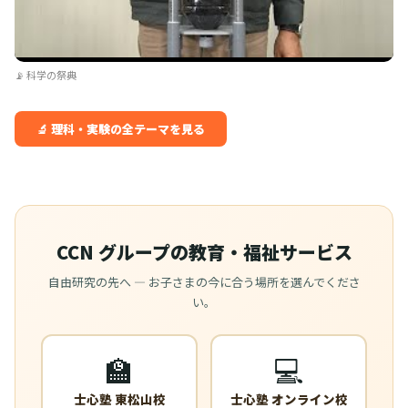
📡 科学の祭典
🔬 理科・実験の全テーマを見る
CCN グループの教育・福祉サービス
自由研究の先へ — お子さまの今に合う場所を選んでくださ
い。
🏫
💻
士心塾 東松山校
士心塾 オンライン校