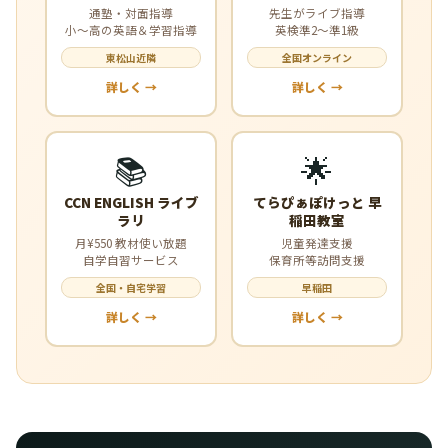
通塾・対面指導
先生がライブ指導
小〜高の英語＆学習指導
英検準2〜準1級
東松山近隣
全国オンライン
詳しく →
詳しく →
📚
🌟
CCN ENGLISH ライブ
てらぴぁぽけっと 早
ラリ
稲田教室
月¥550 教材使い放題
児童発達支援
自学自習サービス
保育所等訪問支援
全国・自宅学習
早稲田
詳しく →
詳しく →