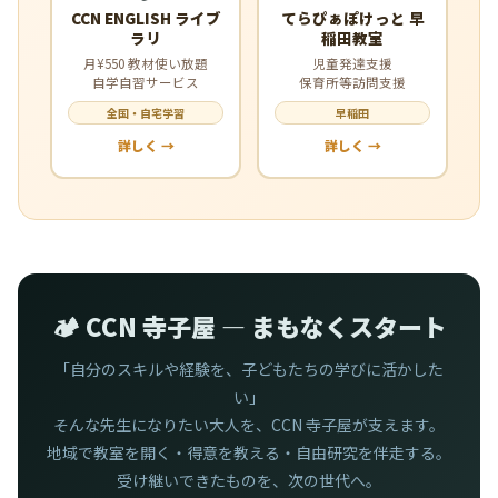
CCN ENGLISH ライブ
てらぴぁぽけっと 早
ラリ
稲田教室
月¥550 教材使い放題
児童発達支援
自学自習サービス
保育所等訪問支援
全国・自宅学習
早稲田
詳しく →
詳しく →
🏕️ CCN 寺子屋 — まもなくスタート
「自分のスキルや経験を、子どもたちの学びに活かした
い」
そんな先生になりたい大人を、CCN 寺子屋が支えます。
地域で教室を開く・得意を教える・自由研究を伴走する。
受け継いできたものを、次の世代へ。