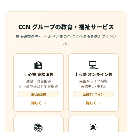
CCN グループの教育・福祉サービス
自由研究の先へ — お子さまの今に合う場所を選んでくださ
い。
🏫
💻
士心塾 東松山校
士心塾 オンライン校
通塾・対面指導
先生がライブ指導
小〜高の英語＆学習指導
英検準2〜準1級
東松山近隣
全国オンライン
詳しく →
詳しく →
📚
🌟