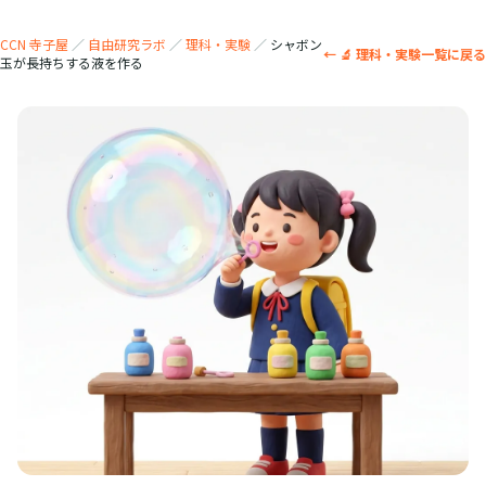
CCN 寺子屋
／
自由研究ラボ
／
理科・実験
／
シャボン
← 🔬 理科・実験一覧に戻る
玉が長持ちする液を作る