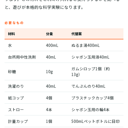
と、遊びが本格的な科学実験になります。
必要なもの
材料
分量
代替案
水
400mL
ぬるま湯400mL
台所用中性洗剤
40mL
シャボン玉用液40mL
ガムシロップ1個（約
砂糖
10g
13g）
洗濯のり
40mL
でんぷんのり40mL
紙コップ
4個
プラスチックカップ4個
ストロー
4本
シャボン玉用の輪4本
計量カップ
1個
500mLペットボトルに目印