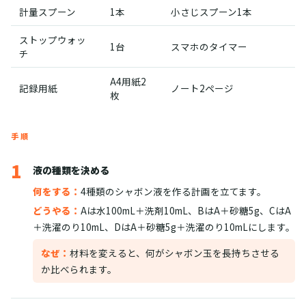
計量スプーン
1本
小さじスプーン1本
ストップウォッ
1台
スマホのタイマー
チ
A4用紙2
記録用紙
ノート2ページ
枚
手順
1
液の種類を決める
何をする：
4種類のシャボン液を作る計画を立てます。
どうやる：
Aは水100mL＋洗剤10mL、BはA＋砂糖5g、CはA
＋洗濯のり10mL、DはA＋砂糖5g＋洗濯のり10mLにします。
なぜ：
材料を変えると、何がシャボン玉を長持ちさせる
か比べられます。