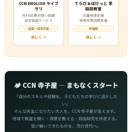
CCN ENGLISH ライブ
てらぴぁぽけっと 早
ラリ
稲田教室
月¥550 教材使い放題
児童発達支援
自学自習サービス
保育所等訪問支援
全国・自宅学習
早稲田
詳しく →
詳しく →
🏕️ CCN 寺子屋 — まもなくスタート
「自分のスキルや経験を、子どもたちの学びに活かした
い」
そんな先生になりたい大人を、CCN 寺子屋が支えます。
地域で教室を開く・得意を教える・自由研究を伴走する。
受け継いできたものを、次の世代へ。