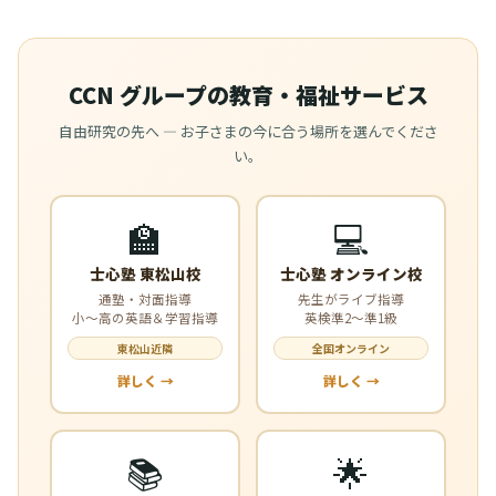
CCN グループの教育・福祉サービス
自由研究の先へ — お子さまの今に合う場所を選んでくださ
い。
🏫
💻
士心塾 東松山校
士心塾 オンライン校
通塾・対面指導
先生がライブ指導
小〜高の英語＆学習指導
英検準2〜準1級
東松山近隣
全国オンライン
詳しく →
詳しく →
📚
🌟