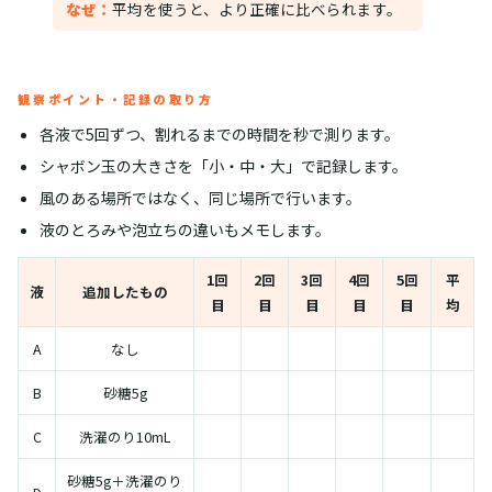
なぜ：
平均を使うと、より正確に比べられます。
観察ポイント・記録の取り方
各液で5回ずつ、割れるまでの時間を秒で測ります。
シャボン玉の大きさを「小・中・大」で記録します。
風のある場所ではなく、同じ場所で行います。
液のとろみや泡立ちの違いもメモします。
1回
2回
3回
4回
5回
平
液
追加したもの
目
目
目
目
目
均
A
なし
B
砂糖5g
C
洗濯のり10mL
砂糖5g＋洗濯のり