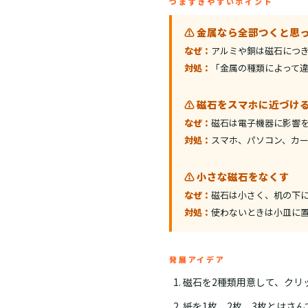
つまずきやすいポイント
⚠️ 金属なら全部つくと思
なぜ：
アルミや銅は磁石につ
対処：
「金属の種類によって
⚠️ 磁石をスマホに近づけ
なぜ：
磁石は電子機器に影響
対処：
スマホ、パソコン、カ
⚠️ 小さな磁石をなくす
なぜ：
磁石は小さく、机の下
対処：
使わないときは小皿に
発展アイデア
磁石を2種類用意して、クリ
紙を1枚、2枚、3枚とはさ