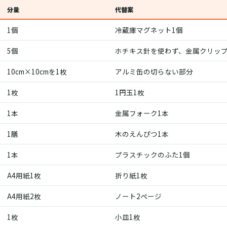
分量
代替案
1個
冷蔵庫マグネット1個
5個
ホチキス針を使わず、金属クリッ
10cm×10cmを1枚
アルミ缶の切らない部分
1枚
1円玉1枚
1本
金属フォーク1本
1膳
木のえんぴつ1本
1本
プラスチックのふた1個
A4用紙1枚
折り紙1枚
A4用紙2枚
ノート2ページ
1枚
小皿1枚