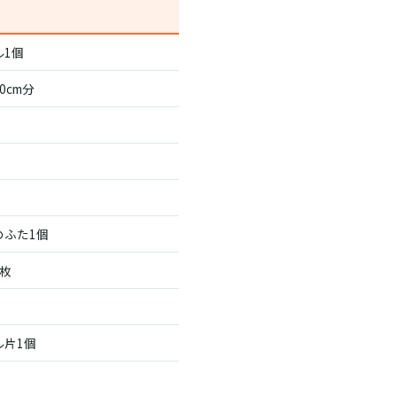
ル1個
0cm分
のふた1個
枚
ル片1個