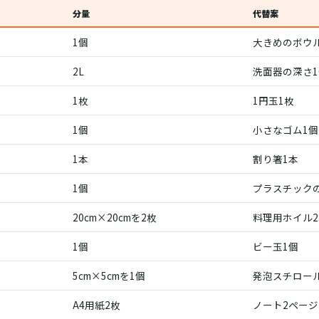
分量
代替案
1個
大きめのボウ
2L
洗面器の深さ1
1枚
1円玉1枚
1個
小さなゴム1個
1本
割り箸1本
1個
プラスチック
20cm×20cmを2枚
料理用ホイル2
1個
ビー玉1個
5cm×5cmを1個
発泡スチロー
A4用紙2枚
ノート2ページ