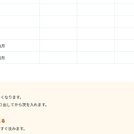
丸形
船形
なくなります。
り出してから次を入れます。
入る
、すぐ沈みます。