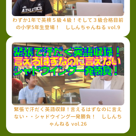
わずか1年で英検５級４級！そして３級合格目前
の小学5年生登場！ ししんちゃんねる vol.9
緊張で汗だく英語収録！言えるはずなのに言え
ない・・シャドウイング一発勝負！ ししんち
ゃんねる vol.26