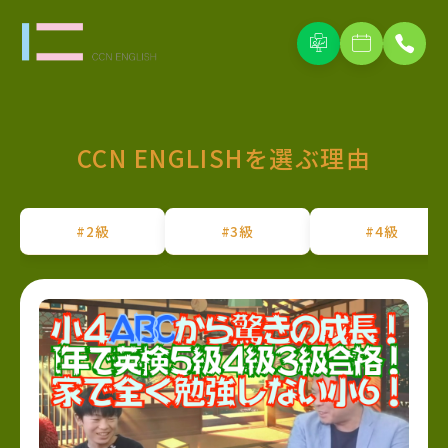
CCN ENGLISHを選ぶ理由
#2級
#3級
#4級