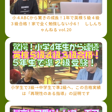
小４ABCから驚きの成長！1年で英検５級４級
３級合格！家で全く勉強しない小6！ ししんち
ゃんねる vol.20
小学生で3級→中学生で準2級へ。この合格実績
は「再現性のある指導」の証明です