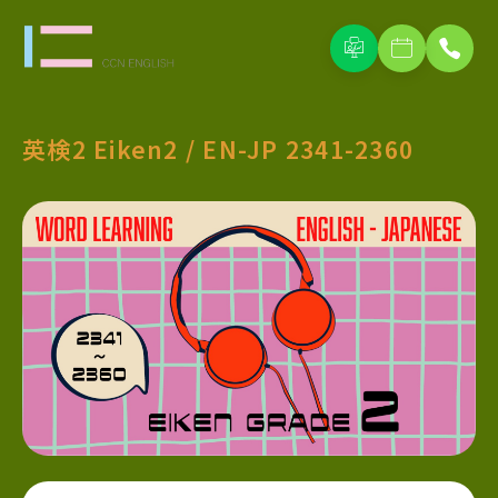
英検2 Eiken2 / EN-JP 2341-2360