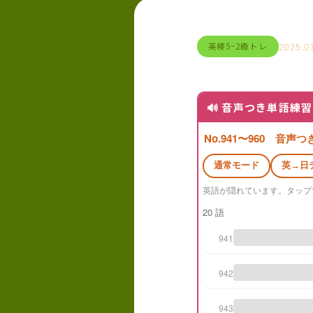
2025.0
英検5~2級トレ
🔊 音声つき単語練習（