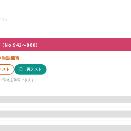
7.14
No.941〜960）