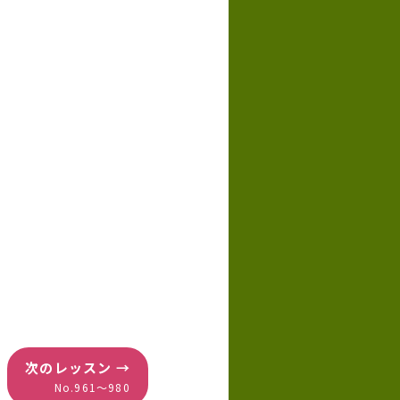
次のレッスン →
No.961〜980