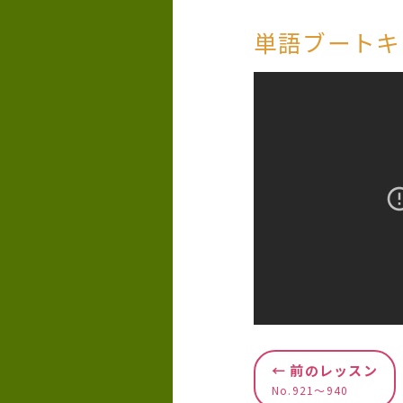
単語ブートキ
← 前のレッスン
No.921〜940