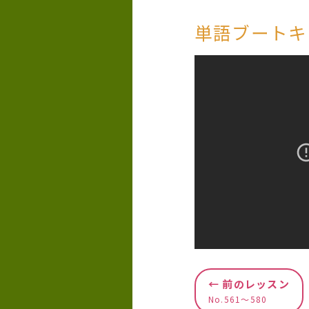
単語ブートキ
← 前のレッスン
No.561〜580