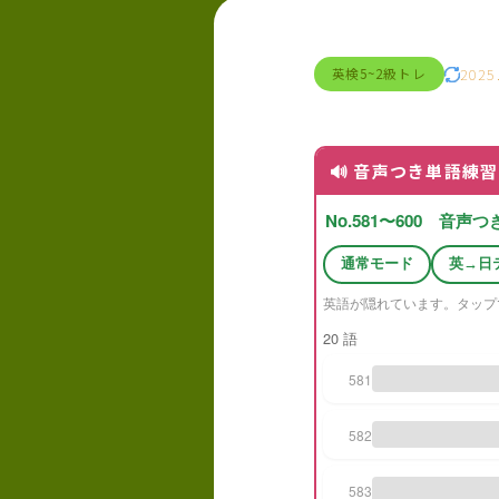
2025
英検5~2級トレ
🔊 音声つき単語練習（