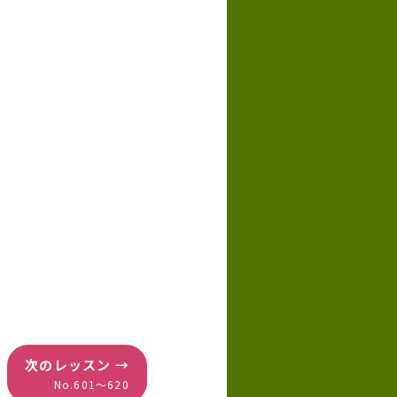
次のレッスン →
No.601〜620