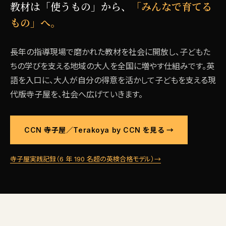
教材は「使うもの」から、
「みんなで育てる
もの」へ。
長年の指導現場で磨かれた教材を社会に開放し、子どもた
ちの学びを支える地域の大人を全国に増やす仕組みです。英
語を入口に、大人が自分の得意を活かして子どもを支える現
代版寺子屋を、社会へ広げていきます。
CCN 寺子屋／Terakoya by CCN を見る →
寺子屋実践記録（6 年 190 名超の英検合格モデル）→