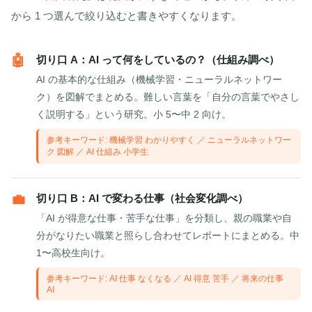
から 1 つ選んで絞り込むと書きやすくなります。
🤖
切り口 A：AI って何をしているの？（仕組み調べ）
AI の基本的な仕組み（機械学習・ニューラルネットワー
ク）を図解でまとめる。難しい言葉を「自分の言葉でやさし
く説明する」という研究。小 5〜中 2 向け。
参考キーワード: 機械学習 わかりやすく ／ ニューラルネットワー
ク 図解 ／ AI 仕組み 小学生
💼
切り口 B：AI で変わる仕事（社会変化調べ）
「AI が得意な仕事・苦手な仕事」を分類し、親の職業や自
分がなりたい職業と照らし合わせてレポートにまとめる。中
1〜高校生向け。
参考キーワード: AI 仕事 なくなる ／ AI 得意 苦手 ／ 将来の仕事
AI