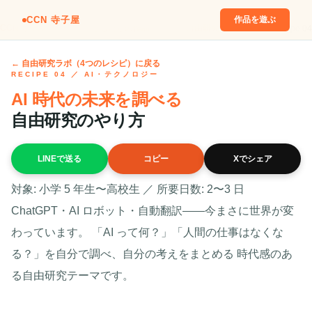
CCN 寺子屋
作品を遊ぶ
CCN 寺子屋
／
子どもたちの作品
／
自由研究ラボ
／
Recipe 04
← 自由研究ラボ（4つのレシピ）に戻る
RECIPE 04 ／ AI・テクノロジー
AI 時代の未来を調べる
自由研究のやり方
LINEで送る
コピー
Xでシェア
対象: 小学 5 年生〜高校生 ／ 所要日数: 2〜3 日
ChatGPT・AI ロボット・自動翻訳——今まさに世界が変
わっています。 「AI って何？」「人間の仕事はなくな
る？」を自分で調べ、自分の考えをまとめる 時代感のあ
る自由研究テーマです。