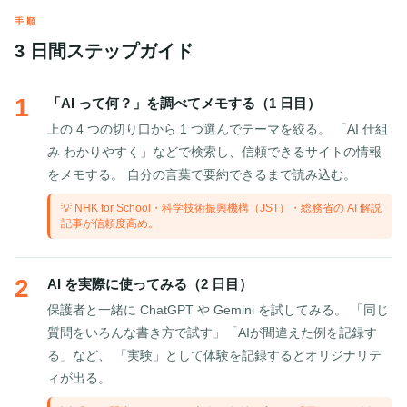
手順
3 日間ステップガイド
1
「AI って何？」を調べてメモする（1 日目）
上の 4 つの切り口から 1 つ選んでテーマを絞る。 「AI 仕組
み わかりやすく」などで検索し、信頼できるサイトの情報
をメモする。 自分の言葉で要約できるまで読み込む。
💡 NHK for School・科学技術振興機構（JST）・総務省の AI 解説
記事が信頼度高め。
2
AI を実際に使ってみる（2 日目）
保護者と一緒に ChatGPT や Gemini を試してみる。 「同じ
質問をいろんな書き方で試す」「AIが間違えた例を記録す
る」など、 「実験」として体験を記録するとオリジナリテ
ィが出る。