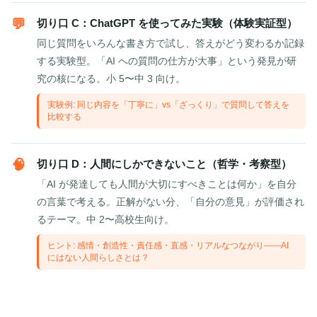
💬
切り口 C：ChatGPT を使ってみた実験（体験実証型）
同じ質問をいろんな書き方で試し、答えがどう変わるか記録
する実験型。「AI への質問の仕方が大事」という発見が研
究の核になる。小 5〜中 3 向け。
実験例: 同じ内容を「丁寧に」vs「ざっくり」で質問して答えを
比較する
🧠
切り口 D：人間にしかできないこと（哲学・考察型）
「AI が発達しても人間が大切にすべきことは何か」を自分
の言葉で考える。正解がない分、「自分の意見」が評価され
るテーマ。中 2〜高校生向け。
ヒント: 感情・創造性・責任感・直感・リアルなつながり——AI
にはない人間らしさとは？