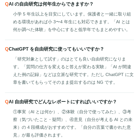
AI の自由研究は何年生からできますか？
小学 5 年生以上を目安にしています。保護者と一緒に取り組
める環境があれば小 3〜4 年生にも対応できます。「AI とは
何か調べた体験」を中心にすると低学年でもまとめやすい。
ChatGPT を自由研究に使ってもいいですか？
「研究対象として試す」のはとても良い自由研究になりま
す。「質問の仕方を変えると答えが変わる実験」「AI が間違
えた例の記録」などは立派な研究です。ただし ChatGPT に文
章を書いてもらってそのまま提出するのは NG です。
AI 自由研究でどんなレポートにすればいいですか？
①事実（AI とは何か）、②体験（自分で使ってみた）、③考
察（気づいたこと・疑問）、④意見（自分が考える AI との未
来）の 4 段構成がおすすめです。「自分の言葉で書かれた意
見」が最も評価されます。