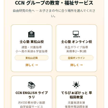
CCN グループの教育・福祉サービス
自由研究の先へ — お子さまの今に合う場所を選んでくださ
い。
🏫
💻
士心塾 東松山校
士心塾 オンライン校
通塾・対面指導
先生がライブ指導
小〜高の英語＆学習指導
英検準2〜準1級
東松山近隣
全国オンライン
詳しく →
詳しく →
📚
🌟
CCN ENGLISH ライブ
てらぴぁぽけっと 早
ラリ
稲田教室
月¥550 教材使い放題
児童発達支援
自学自習サービス
保育所等訪問支援