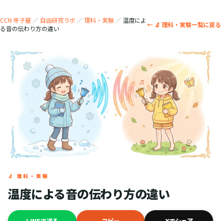
CCN 寺子屋
／
自由研究ラボ
／
理科・実験
／
温度によ
← 🔬 理科・実験一覧に戻る
る音の伝わり方の違い
🔬 理科・実験
温度による音の伝わり方の違い
LINEで送る
コピー
Xでシェア