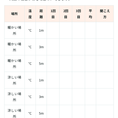
温
距
1回
2回
3回
平
聞こえ
場所
度
離
目
目
目
均
方
暖かい場
℃
1m
所
暖かい場
℃
3m
所
暖かい場
℃
5m
所
涼しい場
℃
1m
所
涼しい場
℃
3m
所
涼しい場
℃
5m
所