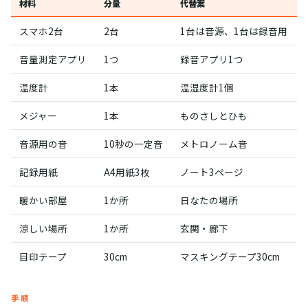
材料
分量
代替案
スマホ2台
2台
1台は音源、1台は録音用
音量測定アプリ
1つ
録音アプリ1つ
温度計
1本
温湿度計1個
メジャー
1本
ものさしとひも
音源用の音
10秒の一定音
メトロノーム音
記録用紙
A4用紙3枚
ノート3ページ
暖かい部屋
1か所
日なたの場所
涼しい場所
1か所
玄関・廊下
目印テープ
30cm
マスキングテープ30cm
手順