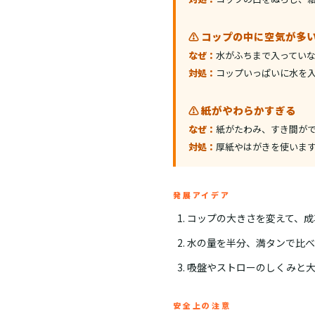
⚠️ コップの中に空気が多
なぜ：
水がふちまで入ってい
対処：
コップいっぱいに水を
⚠️ 紙がやわらかすぎる
なぜ：
紙がたわみ、すき間が
対処：
厚紙やはがきを使いま
発展アイデア
コップの大きさを変えて、成
水の量を半分、満タンで比べ
吸盤やストローのしくみと
安全上の注意