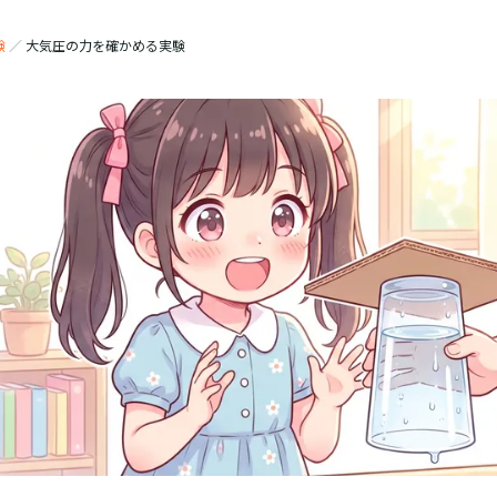
験
／
大気圧の力を確かめる実験