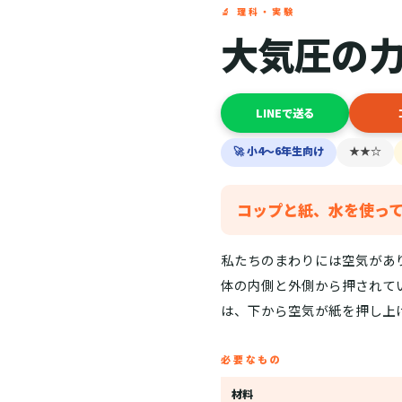
🔬 理科・実験
大気圧の
LINEで送る
🚀 小4〜6年生向け
★★☆
コップと紙、水を使っ
私たちのまわりには空気があ
体の内側と外側から押されて
は、下から空気が紙を押し上
必要なもの
材料