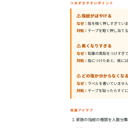
つまずきやすいポイント
⚠️ 指紋がぼやける
なぜ：
指を強く押しすぎてい
対処：
テープを軽く押し当て
⚠️ 黒くなりすぎる
なぜ：
鉛筆の黒鉛をつけすぎ
対処：
指につけたあと、紙に1
⚠️ どの指か分からなくな
なぜ：
ラベルを書いていませ
対処：
テープを貼ったらすぐ
発展アイデア
家族の指紋の種類を人数分集