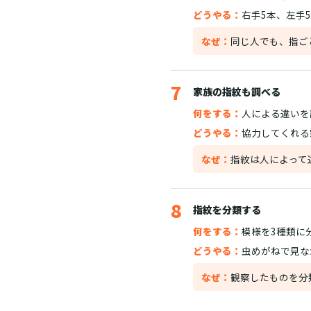
どうやる：
右手5本、左手
なぜ：
同じ人でも、指ご
7
家族の指紋も調べる
何をする：
人による違いを
どうやる：
協力してくれる
なぜ：
指紋は人によって
8
指紋を分類する
何をする：
模様を3種類に
どうやる：
虫めがねで見な
なぜ：
観察したものを分