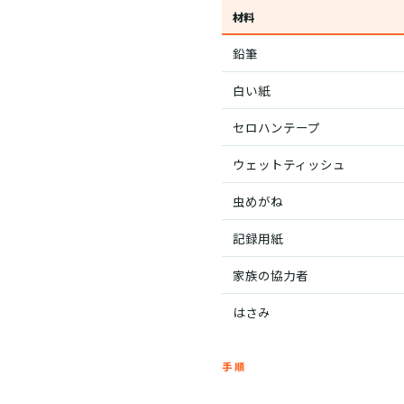
材料
鉛筆
白い紙
セロハンテープ
ウェットティッシュ
虫めがね
記録用紙
家族の協力者
はさみ
手順