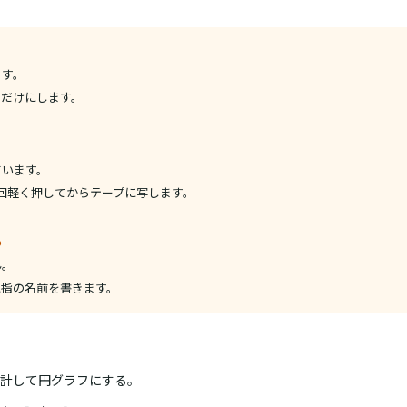
ます。
るだけにします。
ています。
回軽く押してからテープに写します。
る
ん。
に指の名前を書きます。
計して円グラフにする。