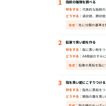
1
指紋の種類を調べる
何をする：
代表的な指紋の
どうやる：
渦状紋、蹄状紋
なぜ：
先に分類の基準を
2
鉛筆で黒い面を作る
何をする：
指に黒い粉をつ
どうやる：
A4用紙のすみ
なぜ：
鉛筆の黒鉛を指に
3
指を黒い面にこすりつける
何をする：
指先に黒鉛をつ
どうやる：
親指の腹を黒い
なぜ：
指の線の出っぱっ