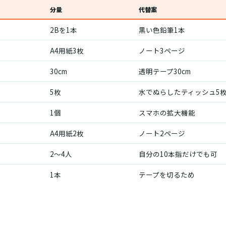
分量
代替案
2Bを1本
黒い色鉛筆1本
A4用紙3枚
ノート3ページ
30cm
透明テープ30cm
5枚
水でぬらしたティッシュ5
1個
スマホの拡大機能
A4用紙2枚
ノート2ページ
2〜4人
自分の10本指だけでも可
1本
テープを切るため