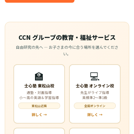
CCN グループの教育・福祉サービス
自由研究の先へ — お子さまの今に合う場所を選んでくださ
い。
🏫
💻
士心塾 東松山校
士心塾 オンライン校
通塾・対面指導
先生がライブ指導
小〜高の英語＆学習指導
英検準2〜準1級
東松山近隣
全国オンライン
詳しく →
詳しく →