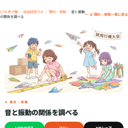
CCN 寺子屋
／
自由研究ラボ
／
理科・実験
／
音と振動
← 🔬 理科・実験一覧に戻る
の関係を調べる
🔬 理科・実験
音と振動の関係を調べる
LINEで送る
コピー
Xでシェア