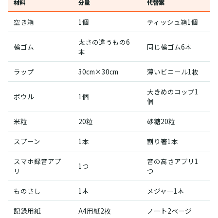
材料
分量
代替案
空き箱
1個
ティッシュ箱1個
太さの違うもの6
輪ゴム
同じ輪ゴム6本
本
ラップ
30cm×30cm
薄いビニール1枚
大きめのコップ1
ボウル
1個
個
米粒
20粒
砂糖20粒
スプーン
1本
割り箸1本
スマホ録音アプ
音の高さアプリ1
1つ
リ
つ
ものさし
1本
メジャー1本
記録用紙
A4用紙2枚
ノート2ページ