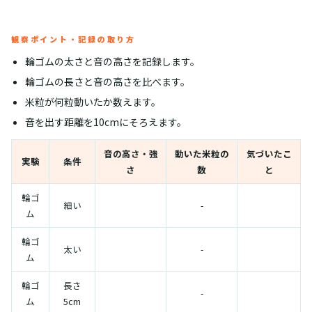
観察ポイント・記録の取り方
輪ゴムの太さと音の高さを記録します。
輪ゴムの長さと音の高さを比べます。
米粒が何粒動いたか数えます。
音を出す距離を10cmにそろえます。
音の高さ・強
動いた米粒の
気づいたこ
実験
条件
さ
数
と
輪ゴ
細い
-
ム
輪ゴ
太い
-
ム
輪ゴ
長さ
-
ム
5cm