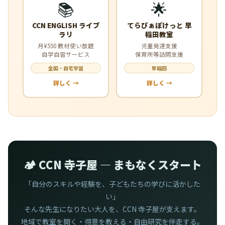
📚
🌟
CCN ENGLISH ライブ
てらぴぁぽけっと 早
ラリ
稲田教室
月¥550 教材使い放題
児童発達支援
自学自習サービス
保育所等訪問支援
全国・自宅学習
早稲田
詳しく →
詳しく →
🏕️ CCN 寺子屋 — まもなくスタート
「自分のスキルや経験を、子どもたちの学びに活かした
い」
そんな先生になりたい大人を、CCN 寺子屋が支えます。
地域で教室を開く・得意を教える・自由研究を伴走する。