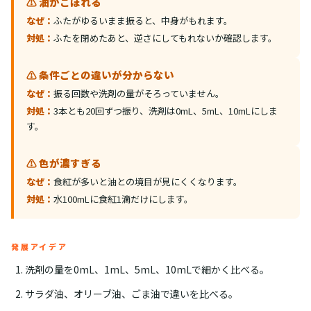
⚠️ 油がこぼれる
なぜ：
ふたがゆるいまま振ると、中身がもれます。
対処：
ふたを閉めたあと、逆さにしてもれないか確認します。
⚠️ 条件ごとの違いが分からない
なぜ：
振る回数や洗剤の量がそろっていません。
対処：
3本とも20回ずつ振り、洗剤は0mL、5mL、10mLにしま
す。
⚠️ 色が濃すぎる
なぜ：
食紅が多いと油との境目が見にくくなります。
対処：
水100mLに食紅1滴だけにします。
発展アイデア
洗剤の量を0mL、1mL、5mL、10mLで細かく比べる。
サラダ油、オリーブ油、ごま油で違いを比べる。