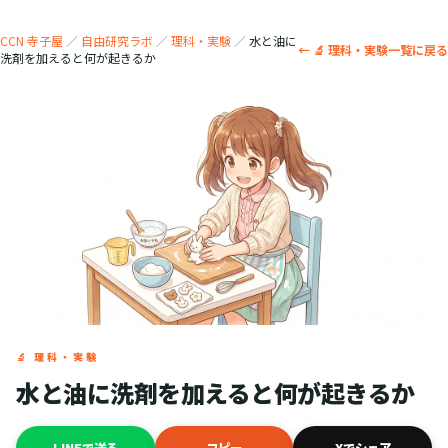
CCN 寺子屋
／
自由研究ラボ
／
理科・実験
／
水と油に
← 🔬 理科・実験一覧に戻る
洗剤を加えると何が起きるか
🔬 理科・実験
水と油に洗剤を加えると何が起きるか
LINEで送る
コピー
Xでシェア