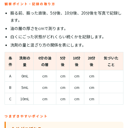
観察ポイント・記録の取り方
振る前、振った直後、5分後、10分後、20分後を写真で記録し
ます。
油の層の厚さをcmで測ります。
白くにごった状態がどれくらい続くかを記録します。
洗剤の量と混ざり方の関係を表にします。
条
洗剤の
0分の油
5分
10分
20分
気づいた
件
量
の層
後
後
後
こと
A
0mL
cm
cm
cm
cm
B
5mL
cm
cm
cm
cm
C
10mL
cm
cm
cm
cm
つまずきやすいポイント