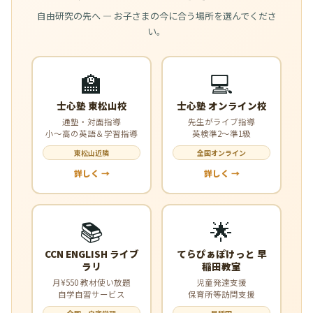
自由研究の先へ — お子さまの今に合う場所を選んでくださ
い。
🏫
💻
士心塾 東松山校
士心塾 オンライン校
通塾・対面指導
先生がライブ指導
小〜高の英語＆学習指導
英検準2〜準1級
東松山近隣
全国オンライン
詳しく →
詳しく →
📚
🌟
CCN ENGLISH ライブ
てらぴぁぽけっと 早
ラリ
稲田教室
月¥550 教材使い放題
児童発達支援
自学自習サービス
保育所等訪問支援