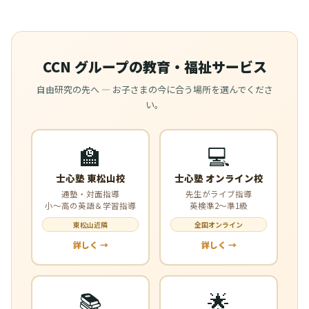
CCN グループの教育・福祉サービス
自由研究の先へ — お子さまの今に合う場所を選んでくださ
い。
🏫
💻
士心塾 東松山校
士心塾 オンライン校
通塾・対面指導
先生がライブ指導
小〜高の英語＆学習指導
英検準2〜準1級
東松山近隣
全国オンライン
詳しく →
詳しく →
📚
🌟