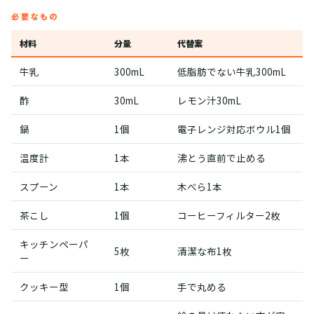
必要なもの
材料
分量
代替案
牛乳
300mL
低脂肪でない牛乳300mL
酢
30mL
レモン汁30mL
鍋
1個
電子レンジ対応ボウル1個
温度計
1本
沸とう直前で止める
スプーン
1本
木べら1本
茶こし
1個
コーヒーフィルター2枚
キッチンペーパ
5枚
清潔な布1枚
ー
クッキー型
1個
手で丸める