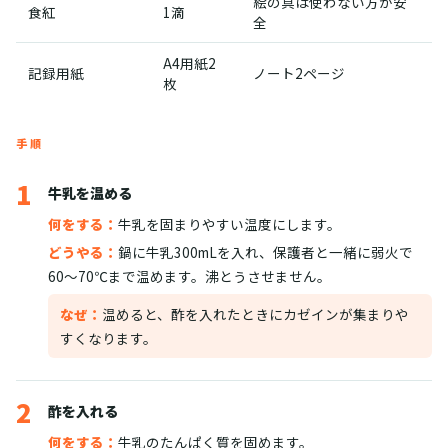
絵の具は使わない方が安
食紅
1滴
全
A4用紙2
記録用紙
ノート2ページ
枚
手順
1
牛乳を温める
何をする：
牛乳を固まりやすい温度にします。
どうやる：
鍋に牛乳300mLを入れ、保護者と一緒に弱火で
60〜70℃まで温めます。沸とうさせません。
なぜ：
温めると、酢を入れたときにカゼインが集まりや
すくなります。
2
酢を入れる
何をする：
牛乳のたんぱく質を固めます。