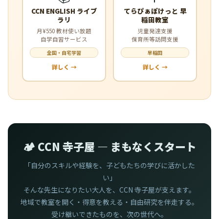
CCN ENGLISH ライブ
てらぴぁぽけっと 早
ラリ
稲田教室
月¥550 教材使い放題
児童発達支援
自学自習サービス
保育所等訪問支援
全国・自宅学習
早稲田
詳しく →
詳しく →
🏕️ CCN 寺子屋 — まもなくスタート
「自分のスキルや経験を、子どもたちの学びに活かした
い」
そんな先生になりたい大人を、CCN 寺子屋が支えます。
地域で教室を開く・得意を教える・自由研究を伴走する。
受け継いできたものを、次の世代へ。