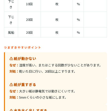
下じ
10回
枚
%
き
下じ
20回
枚
%
き
風船
20回
枚
%
つまずきやすいポイント
⚠️ 紙が動かない
なぜ：
湿度が高い、またはこする回数が少ないことがあります。
対処：
乾いた日に行い、20回以上こすります。
⚠️ 紙が重すぎる
なぜ：
大きい紙は静電気では動きにくいです。
対処：
5mmくらいの小さな紙にします。
⚠️ 水を太く出しすぎる