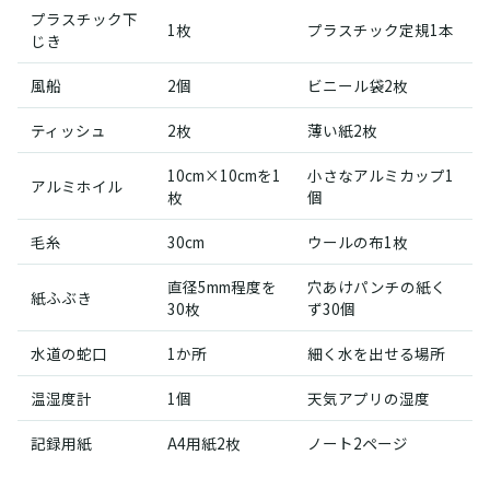
プラスチック下
1枚
プラスチック定規1本
じき
風船
2個
ビニール袋2枚
ティッシュ
2枚
薄い紙2枚
10cm×10cmを1
小さなアルミカップ1
アルミホイル
枚
個
毛糸
30cm
ウールの布1枚
直径5mm程度を
穴あけパンチの紙く
紙ふぶき
30枚
ず30個
水道の蛇口
1か所
細く水を出せる場所
温湿度計
1個
天気アプリの湿度
記録用紙
A4用紙2枚
ノート2ページ