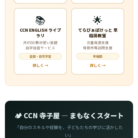
📚
🌟
CCN ENGLISH ライブ
てらぴぁぽけっと 早
ラリ
稲田教室
月¥550 教材使い放題
児童発達支援
自学自習サービス
保育所等訪問支援
全国・自宅学習
早稲田
詳しく →
詳しく →
🏕️ CCN 寺子屋 — まもなくスタート
「自分のスキルや経験を、子どもたちの学びに活かした
い」