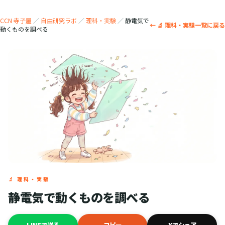
CCN 寺子屋
／
自由研究ラボ
／
理科・実験
／
静電気で
← 🔬 理科・実験一覧に戻る
動くものを調べる
🔬 理科・実験
静電気で動くものを調べる
LINEで送る
コピー
Xでシェア