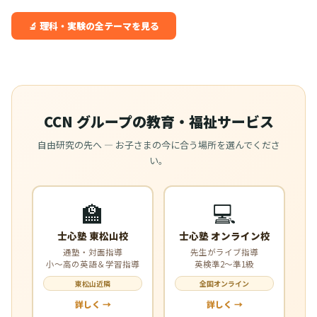
🔬 理科・実験の全テーマを見る
CCN グループの教育・福祉サービス
自由研究の先へ — お子さまの今に合う場所を選んでくださ
い。
🏫
💻
士心塾 東松山校
士心塾 オンライン校
通塾・対面指導
先生がライブ指導
小〜高の英語＆学習指導
英検準2〜準1級
東松山近隣
全国オンライン
詳しく →
詳しく →