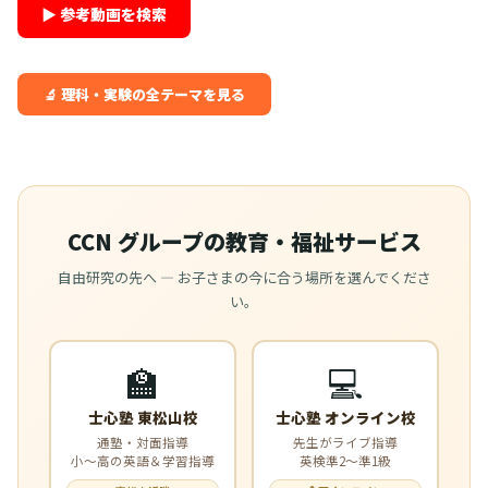
▶ 参考動画を検索
🔬 理科・実験の全テーマを見る
CCN グループの教育・福祉サービス
自由研究の先へ — お子さまの今に合う場所を選んでくださ
い。
🏫
💻
士心塾 東松山校
士心塾 オンライン校
通塾・対面指導
先生がライブ指導
小〜高の英語＆学習指導
英検準2〜準1級