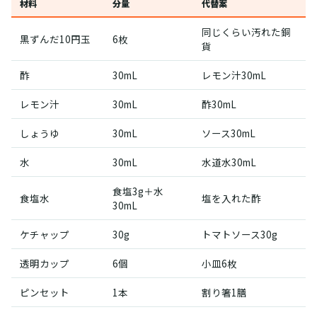
材料
分量
代替案
同じくらい汚れた銅
黒ずんだ10円玉
6枚
貨
酢
30mL
レモン汁30mL
レモン汁
30mL
酢30mL
しょうゆ
30mL
ソース30mL
水
30mL
水道水30mL
食塩3g＋水
食塩水
塩を入れた酢
30mL
ケチャップ
30g
トマトソース30g
透明カップ
6個
小皿6枚
ピンセット
1本
割り箸1膳