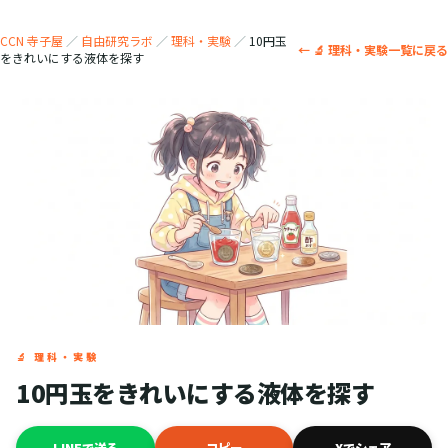
CCN 寺子屋
／
自由研究ラボ
／
理科・実験
／
10円玉
← 🔬 理科・実験一覧に戻る
をきれいにする液体を探す
🔬 理科・実験
10円玉をきれいにする液体を探す
LINEで送る
コピー
Xでシェア