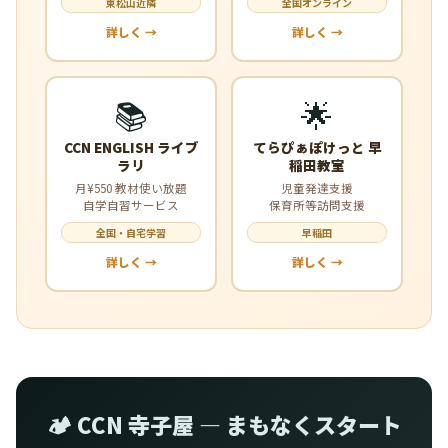
東松山近隣
全国オンライン
詳しく →
詳しく →
📚
🌟
CCN ENGLISH ライブ
てらぴぁぽけっと 早
ラリ
稲田教室
月¥550 教材使い放題
児童発達支援
自学自習サービス
保育所等訪問支援
全国・自宅学習
早稲田
詳しく →
詳しく →
🏕️ CCN 寺子屋 — まもなくスタート