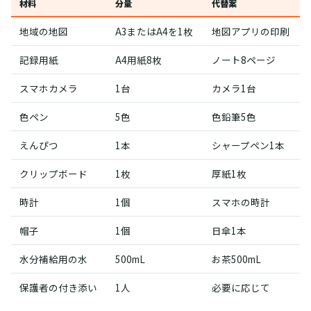
材料
分量
代替案
地域の地図
A3またはA4を1枚
地図アプリの印刷
記録用紙
A4用紙8枚
ノート8ページ
スマホカメラ
1台
カメラ1台
色ペン
5色
色鉛筆5色
えんぴつ
1本
シャープペン1本
クリップボード
1枚
厚紙1枚
時計
1個
スマホの時計
帽子
1個
日傘1本
水分補給用の水
500mL
お茶500mL
保護者の付き添い
1人
必要に応じて