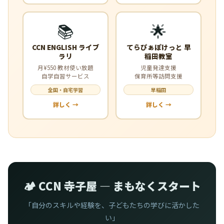
📚
🌟
CCN ENGLISH ライブ
てらぴぁぽけっと 早
ラリ
稲田教室
月¥550 教材使い放題
児童発達支援
自学自習サービス
保育所等訪問支援
全国・自宅学習
早稲田
詳しく →
詳しく →
🏕️ CCN 寺子屋 — まもなくスタート
「自分のスキルや経験を、子どもたちの学びに活かした
い」