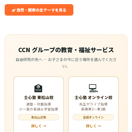
🌿 自然・観察の全テーマを見る
CCN グループの教育・福祉サービス
自由研究の先へ — お子さまの今に合う場所を選んでくださ
い。
🏫
💻
士心塾 東松山校
士心塾 オンライン校
通塾・対面指導
先生がライブ指導
小〜高の英語＆学習指導
英検準2〜準1級
東松山近隣
全国オンライン
詳しく →
詳しく →