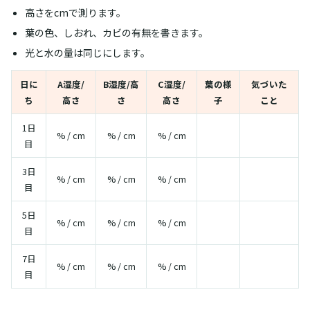
高さをcmで測ります。
葉の色、しおれ、カビの有無を書きます。
光と水の量は同じにします。
日に
A湿度/
B湿度/高
C湿度/
葉の様
気づいた
ち
高さ
さ
高さ
子
こと
1日
% / cm
% / cm
% / cm
目
3日
% / cm
% / cm
% / cm
目
5日
% / cm
% / cm
% / cm
目
7日
% / cm
% / cm
% / cm
目