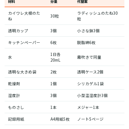
材料
分量
代替案
カイワレ大根のた
ラディッシュのたね30
30粒
ね
粒
透明カップ
3個
小さな鉢3個
キッチンペーパー
6枚
脱脂綿6枚
1日各
水
霧吹きで同量
20mL
透明な大きめ袋
2枚
透明ケース2個
乾燥剤
1個
シリカゲル1袋
湿度計
3個
小型温湿度計3個
ものさし
1本
メジャー1本
記録用紙
A4用紙5枚
ノート5ページ