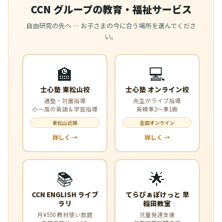
CCN グループの教育・福祉サービス
自由研究の先へ — お子さまの今に合う場所を選んでくださ
い。
🏫
💻
士心塾 東松山校
士心塾 オンライン校
通塾・対面指導
先生がライブ指導
小〜高の英語＆学習指導
英検準2〜準1級
東松山近隣
全国オンライン
詳しく →
詳しく →
📚
🌟
CCN ENGLISH ライブ
てらぴぁぽけっと 早
ラリ
稲田教室
月¥550 教材使い放題
児童発達支援