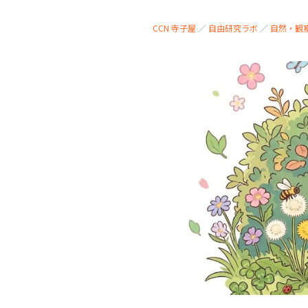
CCN 寺子屋
／
自由研究ラボ
／
自然・観