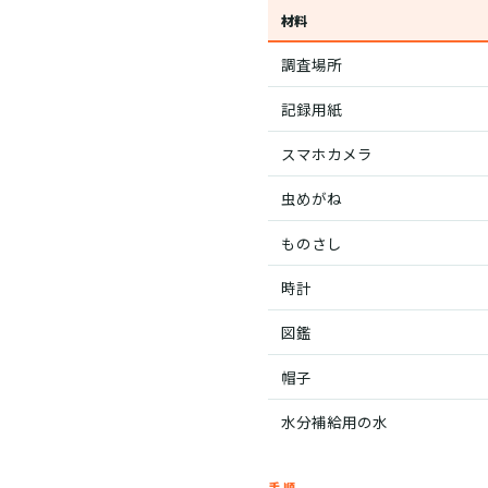
材料
調査場所
記録用紙
スマホカメラ
虫めがね
ものさし
時計
図鑑
帽子
水分補給用の水
手順