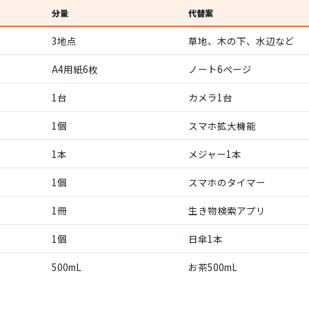
分量
代替案
3地点
草地、木の下、水辺など
A4用紙6枚
ノート6ページ
1台
カメラ1台
1個
スマホ拡大機能
1本
メジャー1本
1個
スマホのタイマー
1冊
生き物検索アプリ
1個
日傘1本
500mL
お茶500mL