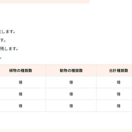
査します。
す。
残します。
。
植物の種類数
動物の種類数
合計種類数
種
種
種
種
種
種
種
種
種