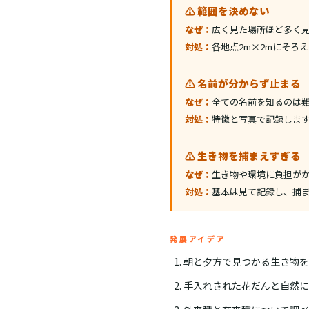
⚠️ 範囲を決めない
なぜ：
広く見た場所ほど多く
対処：
各地点2m×2mにそろ
⚠️ 名前が分からず止まる
なぜ：
全ての名前を知るのは
対処：
特徴と写真で記録しま
⚠️ 生き物を捕まえすぎる
なぜ：
生き物や環境に負担が
対処：
基本は見て記録し、捕
発展アイデア
朝と夕方で見つかる生き物を
手入れされた花だんと自然に