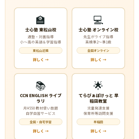
🏫
💻
士心塾 東松山校
士心塾 オンライン校
通塾・対面指導
先生がライブ指導
小〜高の英語＆学習指導
英検準2〜準1級
東松山近隣
全国オンライン
詳しく →
詳しく →
📚
🌟
CCN ENGLISH ライブ
てらぴぁぽけっと 早
ラリ
稲田教室
月¥550 教材使い放題
児童発達支援
自学自習サービス
保育所等訪問支援
全国・自宅学習
早稲田
詳しく →
詳しく →