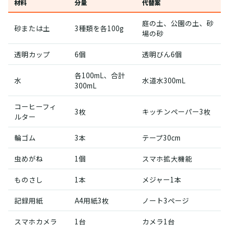
材料
分量
代替案
庭の土、公園の土、砂
砂または土
3種類を各100g
場の砂
透明カップ
6個
透明びん6個
各100mL、合計
水
水道水300mL
300mL
コーヒーフィ
3枚
キッチンペーパー3枚
ルター
輪ゴム
3本
テープ30cm
虫めがね
1個
スマホ拡大機能
ものさし
1本
メジャー1本
記録用紙
A4用紙3枚
ノート3ページ
スマホカメラ
1台
カメラ1台