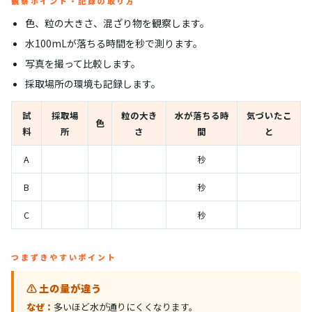
観察ポイント・記録の取り方
色、粒の大きさ、混ざり物を観察します。
水100mLが落ちる時間を秒で測ります。
写真を撮って比較します。
採取場所の環境も記録します。
試
採取場
粒の大き
水が落ちる時
気づいたこ
色
料
所
さ
間
と
A
秒
B
秒
C
秒
つまずきやすいポイント
⚠️ 土の量が違う
なぜ：
多いほど水が通りにくくなります。