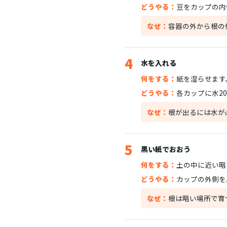
どうやる：
豆をカップの内
なぜ：
容器の外から根の
4
水を入れる
何をする：
紙を湿らせます
どうやる：
各カップに水2
なぜ：
根が出るには水が
5
黒い紙でおおう
何をする：
土の中に近い暗
どうやる：
カップの外側を
なぜ：
根は暗い場所で育