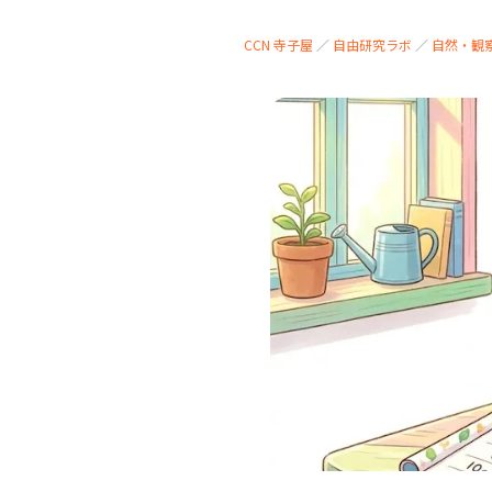
CCN 寺子屋
／
自由研究ラボ
／
自然・観