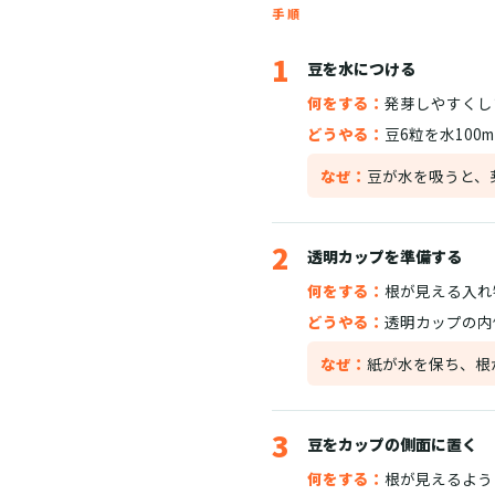
手順
1
豆を水につける
何をする：
発芽しやすくし
どうやる：
豆6粒を水100
なぜ：
豆が水を吸うと、
2
透明カップを準備する
何をする：
根が見える入れ
どうやる：
透明カップの内
なぜ：
紙が水を保ち、根
3
豆をカップの側面に置く
何をする：
根が見えるよう