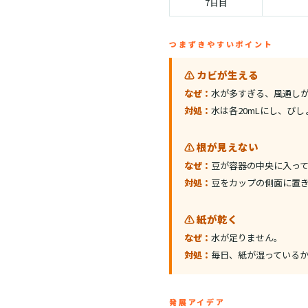
7日目
つまずきやすいポイント
⚠️ カビが生える
なぜ：
水が多すぎる、風通し
対処：
水は各20mLにし、び
⚠️ 根が見えない
なぜ：
豆が容器の中央に入っ
対処：
豆をカップの側面に置
⚠️ 紙が乾く
なぜ：
水が足りません。
対処：
毎日、紙が湿っている
発展アイデア