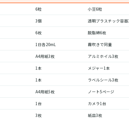
6粒
小豆6粒
3個
透明プラスチック容器
6枚
脱脂綿6枚
1日各20mL
霧吹きで同量
A4用紙3枚
アルミホイル3枚
1本
メジャー1本
1本
ラベルシール3枚
A4用紙5枚
ノート5ページ
1台
カメラ1台
3枚
紙皿3枚