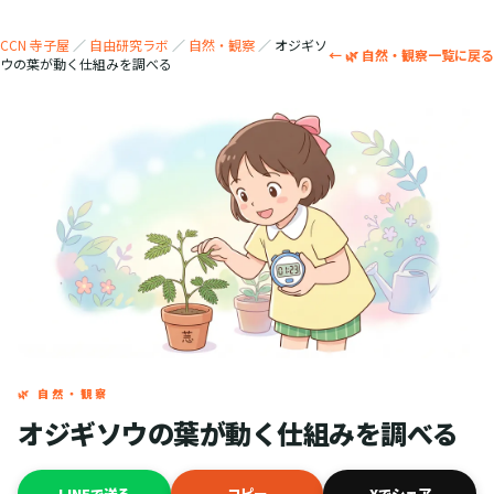
CCN 寺子屋
／
自由研究ラボ
／
自然・観察
／
オジギソ
← 🌿 自然・観察一覧に戻る
ウの葉が動く仕組みを調べる
🌿 自然・観察
オジギソウの葉が動く仕組みを調べる
LINEで送る
コピー
Xでシェア