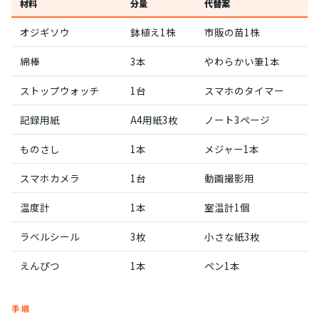
材料
分量
代替案
オジギソウ
鉢植え1株
市販の苗1株
綿棒
3本
やわらかい筆1本
ストップウォッチ
1台
スマホのタイマー
記録用紙
A4用紙3枚
ノート3ページ
ものさし
1本
メジャー1本
スマホカメラ
1台
動画撮影用
温度計
1本
室温計1個
ラベルシール
3枚
小さな紙3枚
えんぴつ
1本
ペン1本
手順