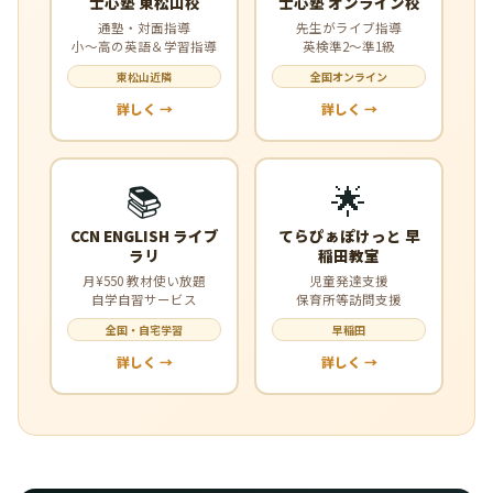
士心塾 東松山校
士心塾 オンライン校
通塾・対面指導
先生がライブ指導
小〜高の英語＆学習指導
英検準2〜準1級
東松山近隣
全国オンライン
詳しく →
詳しく →
📚
🌟
CCN ENGLISH ライブ
てらぴぁぽけっと 早
ラリ
稲田教室
月¥550 教材使い放題
児童発達支援
自学自習サービス
保育所等訪問支援
全国・自宅学習
早稲田
詳しく →
詳しく →