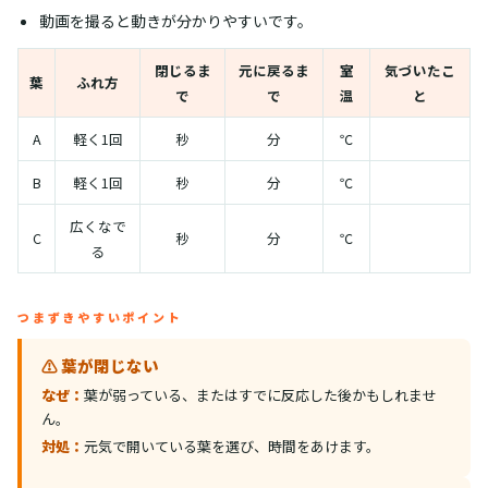
動画を撮ると動きが分かりやすいです。
閉じるま
元に戻るま
室
気づいたこ
葉
ふれ方
で
で
温
と
A
軽く1回
秒
分
℃
B
軽く1回
秒
分
℃
広くなで
C
秒
分
℃
る
つまずきやすいポイント
⚠️ 葉が閉じない
なぜ：
葉が弱っている、またはすでに反応した後かもしれませ
ん。
対処：
元気で開いている葉を選び、時間をあけます。