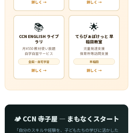
詳しく →
詳しく →
📚
🌟
CCN ENGLISH ライブ
てらぴぁぽけっと 早
ラリ
稲田教室
月¥550 教材使い放題
児童発達支援
自学自習サービス
保育所等訪問支援
全国・自宅学習
早稲田
詳しく →
詳しく →
🏕️ CCN 寺子屋 — まもなくスタート
「自分のスキルや経験を、子どもたちの学びに活かした