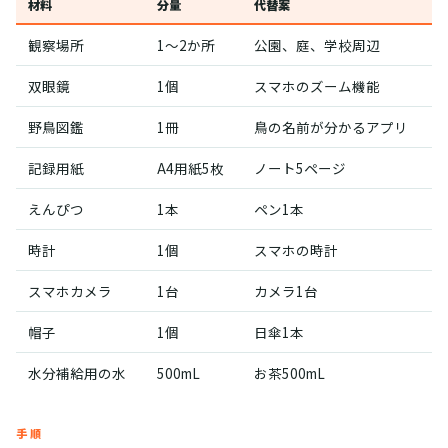
材料
分量
代替案
観察場所
1〜2か所
公園、庭、学校周辺
双眼鏡
1個
スマホのズーム機能
野鳥図鑑
1冊
鳥の名前が分かるアプリ
記録用紙
A4用紙5枚
ノート5ページ
えんぴつ
1本
ペン1本
時計
1個
スマホの時計
スマホカメラ
1台
カメラ1台
帽子
1個
日傘1本
水分補給用の水
500mL
お茶500mL
手順