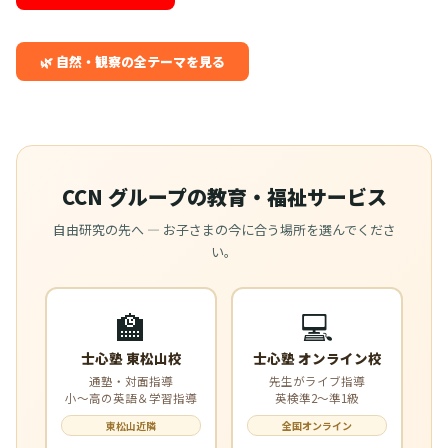
🌿 自然・観察の全テーマを見る
CCN グループの教育・福祉サービス
自由研究の先へ — お子さまの今に合う場所を選んでくださ
い。
🏫
💻
士心塾 東松山校
士心塾 オンライン校
通塾・対面指導
先生がライブ指導
小〜高の英語＆学習指導
英検準2〜準1級
東松山近隣
全国オンライン