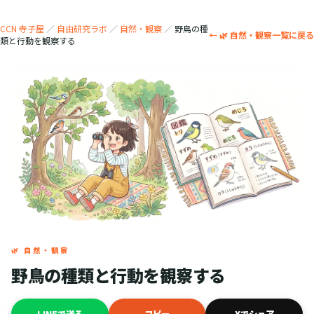
CCN 寺子屋
／
自由研究ラボ
／
自然・観察
／
野鳥の種
← 🌿 自然・観察一覧に戻る
類と行動を観察する
🌿 自然・観察
野鳥の種類と行動を観察する
LINEで送る
コピー
Xでシェア