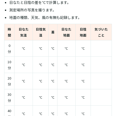
日なたと日陰の差を℃で計算します。
測定場所の写真を撮ります。
地面の種類、天気、風の有無も記録します。
時
日なた
日陰気
日なた
日陰
気づいた
差
間
気温
温
地面
地面
こと
0
℃
℃
℃
℃
℃
分
10
℃
℃
℃
℃
℃
分
20
℃
℃
℃
℃
℃
分
30
℃
℃
℃
℃
℃
分
40
℃
℃
℃
℃
℃