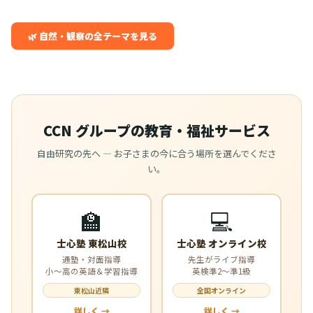
🌿 自然・観察の全テーマを見る
CCN グループの教育・福祉サービス
自由研究の先へ — お子さまの今に合う場所を選んでくださ
い。
🏫
💻
士心塾 東松山校
士心塾 オンライン校
通塾・対面指導
先生がライブ指導
小〜高の英語＆学習指導
英検準2〜準1級
東松山近隣
全国オンライン
詳しく →
詳しく →