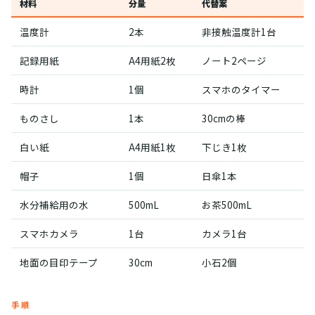
材料
分量
代替案
温度計
2本
非接触温度計1台
記録用紙
A4用紙2枚
ノート2ページ
時計
1個
スマホのタイマー
ものさし
1本
30cmの棒
白い紙
A4用紙1枚
下じき1枚
帽子
1個
日傘1本
水分補給用の水
500mL
お茶500mL
スマホカメラ
1台
カメラ1台
地面の目印テープ
30cm
小石2個
手順