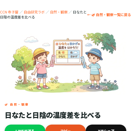
CCN 寺子屋
／
自由研究ラボ
／
自然・観察
／
日なたと
← 🌿 自然・観察一覧に戻る
日陰の温度差を比べる
🌿 自然・観察
日なたと日陰の温度差を比べる
LINEで送る
コピー
Xでシェア