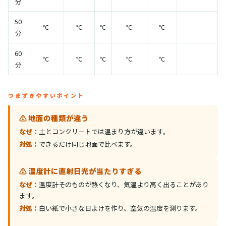
分
50
℃
℃
℃
℃
℃
分
60
℃
℃
℃
℃
℃
分
つまずきやすいポイント
⚠️ 地面の種類が違う
なぜ：
土とコンクリートでは温まり方が違います。
対処：
できるだけ同じ地面で比べます。
⚠️ 温度計に直射日光が当たりすぎる
なぜ：
温度計そのものが熱くなり、気温より高く出ることがあり
ます。
対処：
白い紙で小さな日よけを作り、空気の温度を測ります。