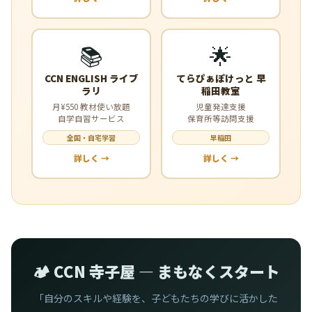
📚
🌟
CCN ENGLISH ライブ
てらぴぁぽけっと 早
ラリ
稲田教室
月¥550 教材使い放題
児童発達支援
自学自習サービス
保育所等訪問支援
全国・自宅学習
早稲田
詳しく →
詳しく →
🏕️ CCN 寺子屋 — まもなくスタート
「自分のスキルや経験を、子どもたちの学びに活かした