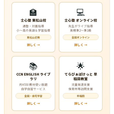
🏫
💻
士心塾 東松山校
士心塾 オンライン校
通塾・対面指導
先生がライブ指導
小〜高の英語＆学習指導
英検準2〜準1級
東松山近隣
全国オンライン
詳しく →
詳しく →
📚
🌟
CCN ENGLISH ライブ
てらぴぁぽけっと 早
ラリ
稲田教室
月¥550 教材使い放題
児童発達支援
自学自習サービス
保育所等訪問支援
全国・自宅学習
早稲田
詳しく →
詳しく →