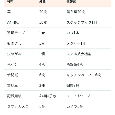
材料
分量
代替案
葉
20枚
落ち葉20枚
A4用紙
10枚
スケッチブック1冊
透明テープ
1巻
のり1本
ものさし
1本
メジャー1本
虫めがね
1個
スマホ拡大機能
色ペン
4色
色鉛筆4色
新聞紙
6枚
キッチンペーパー6枚
重い本
3冊
図鑑3冊
記録用紙
A4用紙3枚
ノート3ページ
スマホカメラ
1台
カメラ1台