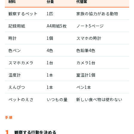
材料
分量
代替案
観察するペット
1匹
家族の協力がある動物
記録用紙
A4用紙5枚
ノート5ページ
時計
1個
スマホの時計
色ペン
4色
色鉛筆4色
スマホカメラ
1台
カメラ1台
温度計
1本
室温計1個
えんぴつ
1本
ペン1本
ペットのえさ
いつもの量
新しい食べ物は使わない
手順
1
観察する行動を決める