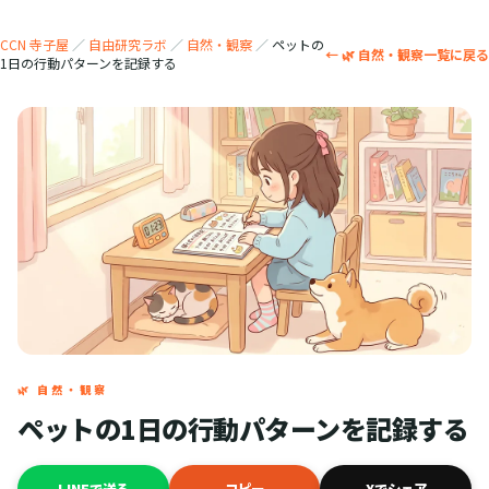
CCN 寺子屋
／
自由研究ラボ
／
自然・観察
／
ペットの
← 🌿 自然・観察一覧に戻る
1日の行動パターンを記録する
🌿 自然・観察
ペットの1日の行動パターンを記録する
LINEで送る
コピー
Xでシェア