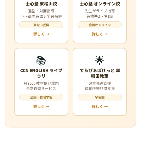
士心塾 東松山校
士心塾 オンライン校
通塾・対面指導
先生がライブ指導
小〜高の英語＆学習指導
英検準2〜準1級
東松山近隣
全国オンライン
詳しく →
詳しく →
📚
🌟
CCN ENGLISH ライブ
てらぴぁぽけっと 早
ラリ
稲田教室
月¥550 教材使い放題
児童発達支援
自学自習サービス
保育所等訪問支援
全国・自宅学習
早稲田
詳しく →
詳しく →