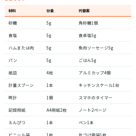
材料
分量
代替案
砂糖
5g
角砂糖1個
食塩
5g
食卓塩5g
ハムまたは肉
5g
魚肉ソーセージ5g
パン
5g
ごはん5g
紙皿
4枚
アルミカップ4個
計量スプーン
1本
キッチンスケール1台
時計
1個
スマホのタイマー
記録用紙
A4用紙2枚
ノート2ページ
えんぴつ
1本
ペン1本
ビニール袋
1枚
片づけ用袋1枚