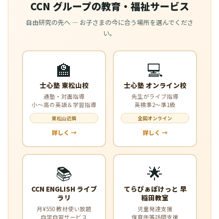
CCN グループの教育・福祉サービス
自由研究の先へ — お子さまの今に合う場所を選んでくださ
い。
🏫
💻
士心塾 東松山校
士心塾 オンライン校
通塾・対面指導
先生がライブ指導
小〜高の英語＆学習指導
英検準2〜準1級
東松山近隣
全国オンライン
詳しく →
詳しく →
📚
🌟
CCN ENGLISH ライブ
てらぴぁぽけっと 早
ラリ
稲田教室
月¥550 教材使い放題
児童発達支援
自学自習サービス
保育所等訪問支援