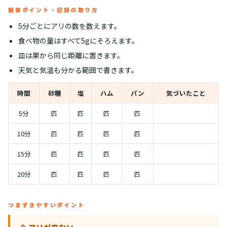
観察ポイント・記録の取り方
5分ごとにアリの数を数えます。
食べ物の量はすべて5gにそろえます。
皿は巣から同じ距離に置きます。
天気と気温も分かる範囲で書きます。
時間
砂糖
塩
ハム
パン
気づいたこと
5分
匹
匹
匹
匹
10分
匹
匹
匹
匹
15分
匹
匹
匹
匹
20分
匹
匹
匹
匹
つまずきやすいポイント