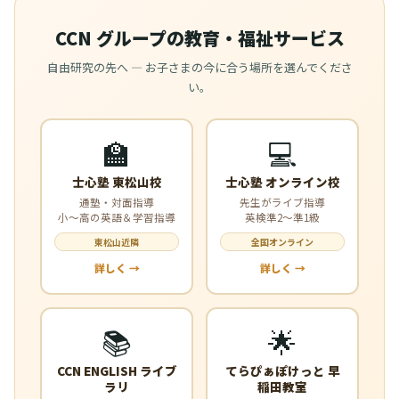
CCN グループの教育・福祉サービス
自由研究の先へ — お子さまの今に合う場所を選んでくださ
い。
🏫
💻
士心塾 東松山校
士心塾 オンライン校
通塾・対面指導
先生がライブ指導
小〜高の英語＆学習指導
英検準2〜準1級
東松山近隣
全国オンライン
詳しく →
詳しく →
📚
🌟
CCN ENGLISH ライブ
てらぴぁぽけっと 早
ラリ
稲田教室