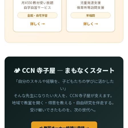
月¥550 教材使い放題
児童発達支援
自学自習サービス
保育所等訪問支援
全国・自宅学習
早稲田
詳しく →
詳しく →
🏕️ CCN 寺子屋 — まもなくスタート
「自分のスキルや経験を、子どもたちの学びに活かした
い」
そんな先生になりたい大人を、CCN 寺子屋が支えます。
地域で教室を開く・得意を教える・自由研究を伴走する。
受け継いできたものを、次の世代へ。
🌱 教室オーナー候補に登録 →