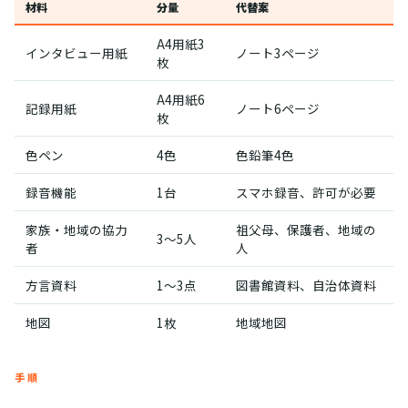
材料
分量
代替案
A4用紙3
インタビュー用紙
ノート3ページ
枚
A4用紙6
記録用紙
ノート6ページ
枚
色ペン
4色
色鉛筆4色
録音機能
1台
スマホ録音、許可が必要
家族・地域の協力
祖父母、保護者、地域の
3〜5人
者
人
方言資料
1〜3点
図書館資料、自治体資料
地図
1枚
地域地図
手順